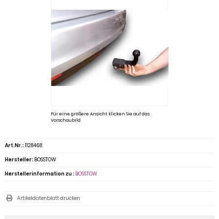
Für eine größere Ansicht klicken Sie auf das
Vorschaubild
Art.Nr.:
1128468
Hersteller:
BOSSTOW
Herstellerinformation zu :
BOSSTOW
Artikeldatenblatt drucken