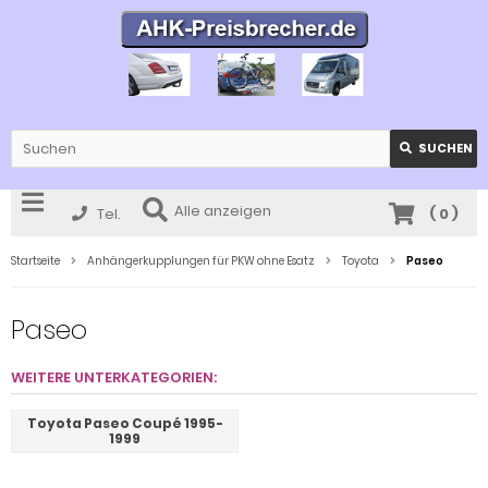
SUCHEN
Alle anzeigen
Tel.
(
0
)
Startseite
Anhängerkupplungen für PKW ohne Esatz
Toyota
Paseo
Paseo
WEITERE UNTERKATEGORIEN:
Toyota Paseo Coupé 1995-
1999