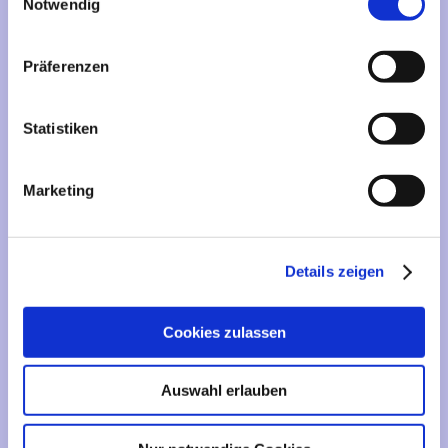
Mehr über...
Notwendig
Lieferzeit
Präferenzen
Artikelfinder
Statistiken
Vertrag widerrufen
Marketing
Informationen
Liefer- und Versandkosten
Details zeigen
Privatsphäre und Datenschutz
Impressum
Cookies zulassen
Kontakt
Sitemap
Auswahl erlauben
Widerrufsrecht & Widerrufsformular
AGB