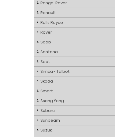
Range-Rover
Renault
Rolls Royce
Rover
Saab
Santana
Seat
Simca - Talbot
Skoda
Smart
Ssang Yong
Subaru
Sunbeam
Suzuki