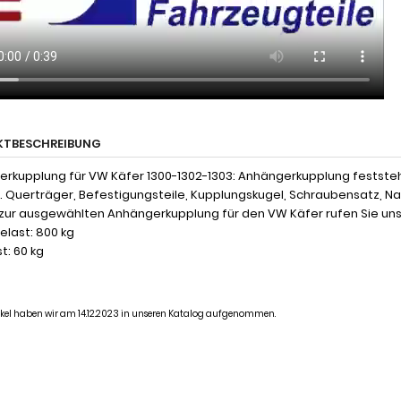
KTBESCHREIBUNG
rkupplung für VW Käfer 1300-1302-1303: Anhängerkupplung festste
l. Querträger, Befestigungsteile, Kupplungskugel, Schraubensatz, 
zur ausgewählten Anhängerkupplung für den VW Käfer rufen Sie uns
last: 800 kg
t: 60 kg
tikel haben wir am 14.12.2023 in unseren Katalog aufgenommen.