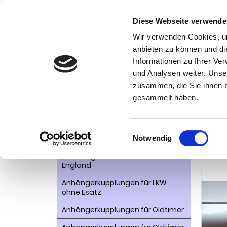
Diese Webseite verwende
Wir verwenden Cookies, um
anbieten zu können und di
Informationen zu Ihrer Ve
Kategorien
und Analysen weiter. Unse
Ko
zusammen, die Sie ihnen b
AHK- Zubehör, Ersatzteile
Startseite
gesammelt haben.
VW-1300-1
Aktionsware
Anhängelast erhöhen
Einwilligungsauswahl
Anhä
Notwendig
Anhängerkupplungen für
bei 
Fahrzeuge aus den USA Canada
England
Anhängerkupplungen für LKW
ohne Esatz
Anhängerkupplungen für Oldtimer