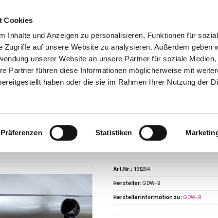
t Cookies
 Inhalte und Anzeigen zu personalisieren, Funktionen für sozia
e Zugriffe auf unsere Website zu analysieren. Außerdem geben w
rwendung unserer Website an unsere Partner für soziale Medien
re Partner führen diese Informationen möglicherweise mit weite
ntakt
0 44 89 - 92 34 67 6
AHK-Finder
Kasse
ereitgestellt haben oder die sie im Rahmen Ihrer Nutzung der D
Anhängerkupplungen für PKW ohne Esatz
VW
1300-1302-1303
VW 1300-
302-1303 1300-1302-1303, Montage nur bei uns im Haus, Baureihe 1966- starr
ngerkupplung für VW-1300-1302-1303 1
Präferenzen
Statistiken
Marketin
uns im Haus, Baureihe 1966- starr
Art.Nr.:
1161294
Hersteller:
GDW-B
Herstellerinformation zu :
GDW-B