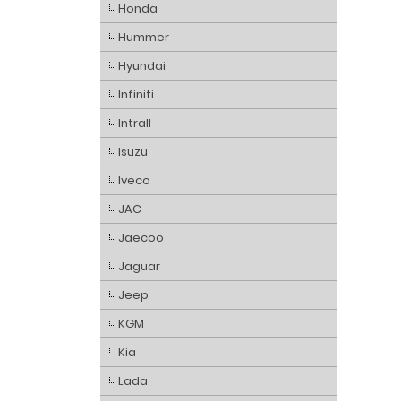
Honda
Hummer
Hyundai
Infiniti
Intrall
Isuzu
Iveco
JAC
Jaecoo
Jaguar
Jeep
KGM
Kia
Lada