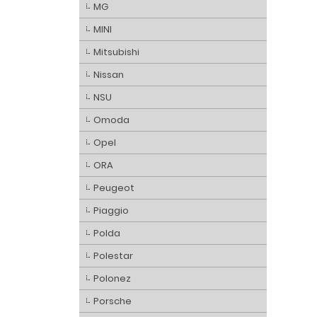
MG
MINI
Mitsubishi
Nissan
NSU
Omoda
Opel
ORA
Peugeot
Piaggio
Polda
Polestar
Polonez
Porsche