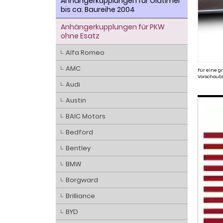
Anhängerkupplungen für Oldtimer
bis ca. Baureihe 2004
Anhängerkupplungen für PKW
ohne Esatz
Alfa Romeo
AMC
Für eine gr
Vorschaubi
Audi
Austin
BAIC Motors
Bedford
Bentley
BMW
Borgward
Brilliance
BYD