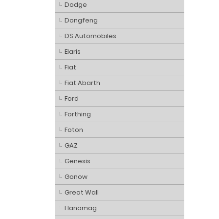
Dodge
Dongfeng
DS Automobiles
Elaris
Fiat
Fiat Abarth
Ford
Forthing
Foton
GAZ
Genesis
Gonow
Great Wall
Hanomag