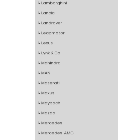
Lamborghini
Lancia
Landrover
Leapmotor
Lexus
Lynk & Co
Mahindra
MAN
Maserati
Maxus
Maybach
Mazda
Mercedes
Mercedes-AMG