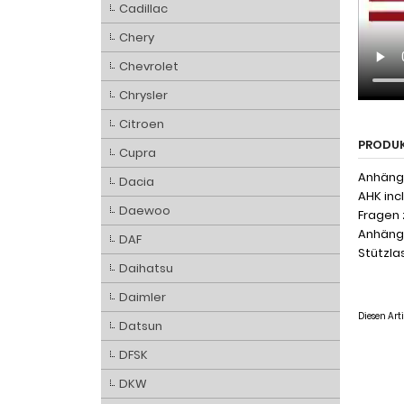
Cadillac
Chery
Chevrolet
Chrysler
Citroen
PRODU
Cupra
Anhänge
Dacia
AHK inc
Daewoo
Fragen 
Anhänge
DAF
Stützlas
Daihatsu
Daimler
Diesen Ar
Datsun
DFSK
DKW