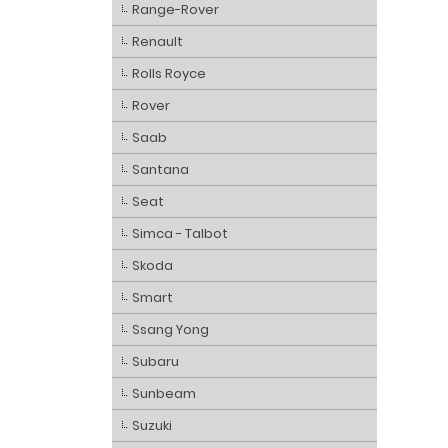
Range-Rover
Renault
Rolls Royce
Rover
Saab
Santana
Seat
Simca - Talbot
Skoda
Smart
Ssang Yong
Subaru
Sunbeam
Suzuki