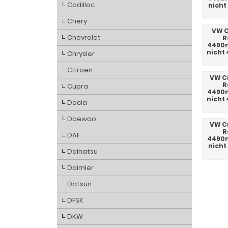
Cadillac
nicht
Chery
VW C
Chevrolet
R
4490m
nicht
Chrysler
Citroen
VW Cr
R
Cupra
4490m
nicht
Dacia
Daewoo
VW Cr
R
DAF
4490m
nicht
Daihatsu
Daimler
Datsun
DFSK
DKW