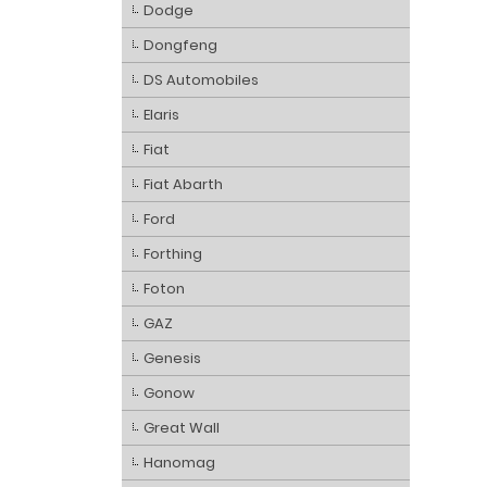
Dodge
Dongfeng
DS Automobiles
Elaris
Fiat
Fiat Abarth
Ford
Forthing
Foton
GAZ
Genesis
Gonow
Great Wall
Hanomag