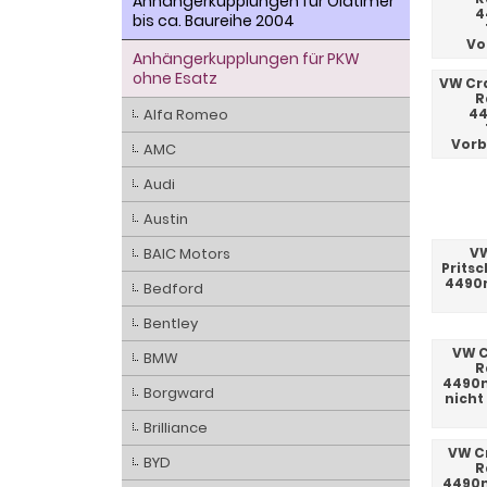
Anhängerkupplungen für Oldtimer
4
bis ca. Baureihe 2004
Vo
Anhängerkupplungen für PKW
ohne Esatz
VW Cra
R
Alfa Romeo
44
Vorb
AMC
Audi
Austin
BAIC Motors
VW
Prits
4490m
Bedford
Bentley
VW C
BMW
R
4490m
Borgward
nicht
Brilliance
VW Cr
BYD
R
4490m