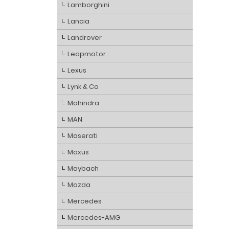
Lamborghini
Lancia
Landrover
Leapmotor
Lexus
Lynk & Co
Mahindra
MAN
Maserati
Maxus
Maybach
Mazda
Mercedes
Mercedes-AMG