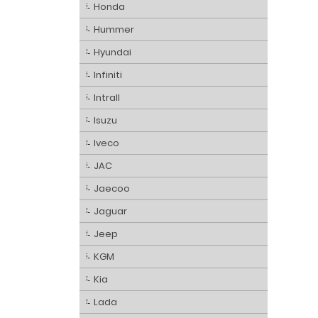
Honda
Hummer
Hyundai
Infiniti
Intrall
Isuzu
Iveco
JAC
Jaecoo
Jaguar
Jeep
KGM
Kia
Lada