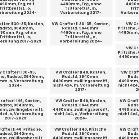
490mm, Fzg, mit
4490mm, Fzg, ohne
4490m
Trittbrettst,, o,
Trittbrettst, m,
Trit
rbereitung 2024-
Vorbereitung 2017-
Vorbere
fter II 30-35, Kasten,
VW Crafter II 30-35, Kasten,
VW Cra
adstd, 3640mm,
Radstd, 3640mm,
Pritsche,
90mm, Fzg, ohne
4490mm, Fzg, ohne
4490mm, 
Trittbrettst,, o,
Trittbrettst,, o,
ereitung 2017-2023
Vorbereitung 2024-
VW Cra
Pritsche,
4490mm, 
 Crafter II 30-35,
VW Crafter II 46, Kasten,
VW Craft
che, Radstd, 3640mm,
Radstd, 3640mm,
Rads
m, o, Vorbereitung
4490mm, zwillingsbereift,
4490mm, z
2024-
nicht 4x4, m, Vorbereitung
nicht 4x4
2017-
2
rafter II 46, Kasten,
VW Crafter II 46, Kasten,
VW Crafte
adstd, 3640mm,
Radstd, 3640mm,
Rads
m, zwillingsbereift,
4490mm, zwillingsbereift,
4490mm, z
 4x4, o, Vorbereitung
nicht 4x4, o, Vorbereitung
nicht 4x4
2017-2023
2024-
after II 46, Pritsche,
VW Crafter II 46, Pritsche,
VW Crafte
adstd, 3640mm,
Radstd, 3640mm,
Rads
m, zwillingsbereift,
4490mm, zwillingsbereift,
4490mm, z