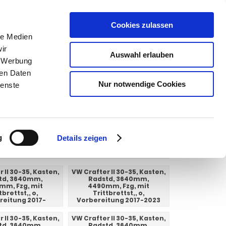
Cookies zulassen
SUCHEN
le Medien
ir
Auswahl erlauben
, Werbung
ren Daten
Warenkorb
0
Artikel
Nur notwendige Cookies
ienste
g
Details zeigen
 II 30-35, Kasten,
VW Crafter II 30-35, Kasten,
td, 3640mm,
Radstd, 3640mm,
mm, Fzg, mit
4490mm, Fzg, mit
tbrettst,, o,
Trittbrettst,, o,
reitung 2017-
Vorbereitung 2017-2023
 II 30-35, Kasten,
VW Crafter II 30-35, Kasten,
td, 3640mm,
Radstd, 3640mm,