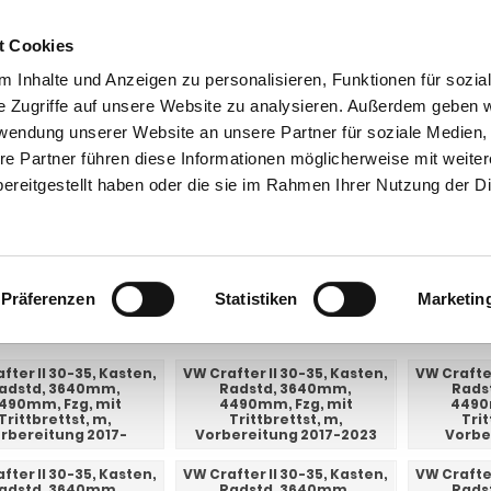
t Cookies
 Inhalte und Anzeigen zu personalisieren, Funktionen für sozia
e Zugriffe auf unsere Website zu analysieren. Außerdem geben w
rwendung unserer Website an unsere Partner für soziale Medien
re Partner führen diese Informationen möglicherweise mit weite
ntakt
0 44 89 - 92 34 67 6
AHK-Finder
Kasse
ereitgestellt haben oder die sie im Rahmen Ihrer Nutzung der D
Anhängerkupplungen für PKW ohne Esatz
VW
Crafter II
er II
Präferenzen
Statistiken
Marketin
E UNTERKATEGORIEN:
fter II 30-35, Kasten,
VW Crafter II 30-35, Kasten,
VW Crafter
adstd, 3640mm,
Radstd, 3640mm,
Rads
490mm, Fzg, mit
4490mm, Fzg, mit
4490
Trittbrettst, m,
Trittbrettst, m,
Trit
rbereitung 2017-
Vorbereitung 2017-2023
Vorbe
fter II 30-35, Kasten,
VW Crafter II 30-35, Kasten,
VW Crafter
adstd, 3640mm,
Radstd, 3640mm,
Rads