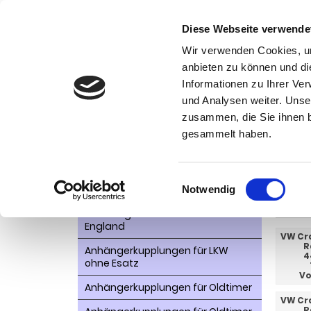
Diese Webseite verwende
Wir verwenden Cookies, um
anbieten zu können und di
Informationen zu Ihrer Ve
Kategorien
und Analysen weiter. Unse
Ko
zusammen, die Sie ihnen b
AHK- Zubehör, Ersatzteile
Startseite
gesammelt haben.
Aktionsware
Craft
Anhängelast erhöhen
Einwilligungsauswahl
Notwendig
Anhängerkupplungen für
WEITER
Fahrzeuge aus den USA Canada
England
VW Cra
R
Anhängerkupplungen für LKW
4
ohne Esatz
Vo
Anhängerkupplungen für Oldtimer
VW Cra
R