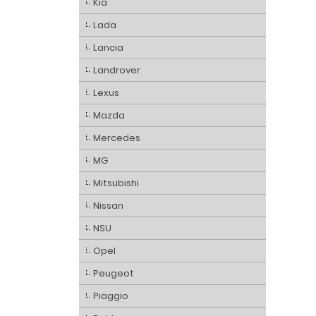
Kia
Lada
Lancia
Landrover
Lexus
Mazda
Mercedes
MG
Mitsubishi
Nissan
NSU
Opel
Peugeot
Piaggio