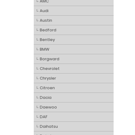
AMC
Audi
Austin
Bedford
Bentley
BMW
Borgward
Chevrolet
Chrysler
Citroen
Dacia
Daewoo
DAF
Daihatsu