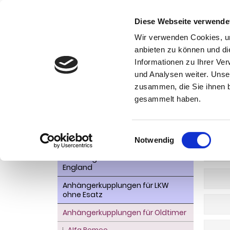
Diese Webseite verwende
Wir verwenden Cookies, um
anbieten zu können und di
Informationen zu Ihrer Ve
Kategorien
und Analysen weiter. Unse
Ko
zusammen, die Sie ihnen b
AHK- Zubehör, Ersatzteile
Startseite
gesammelt haben.
Aktionsware
Alf
Anhängelast erhöhen
Einwilligungsauswahl
Notwendig
Anhängerkupplungen für
WEITER
Fahrzeuge aus den USA Canada
England
Anhängerkupplungen für LKW
ohne Esatz
Anhängerkupplungen für Oldtimer
Alfa Romeo