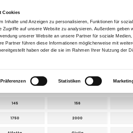
t Cookies
 Inhalte und Anzeigen zu personalisieren, Funktionen für sozia
e Zugriffe auf unsere Website zu analysieren. Außerdem geben w
rwendung unserer Website an unsere Partner für soziale Medien
re Partner führen diese Informationen möglicherweise mit weite
ntakt
0 44 89 - 92 34 67 6
AHK-Finder
Kasse
ereitgestellt haben oder die sie im Rahmen Ihrer Nutzung der D
Anhängerkupplungen für Oldtimer
Alfa Romeo
a Romeo
Präferenzen
Statistiken
Marketin
E UNTERKATEGORIEN:
145
156
1750
2000
Alfetta
Giulia