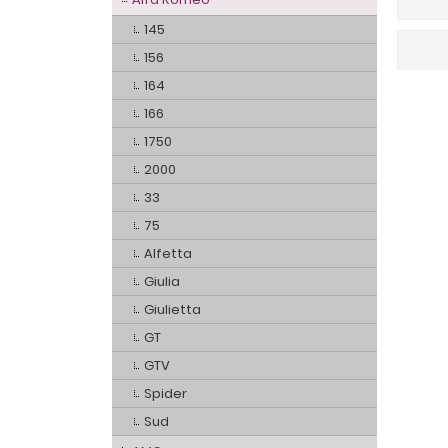
145
156
164
166
1750
2000
33
75
Alfetta
Giulia
Giulietta
GT
GTV
Spider
Sud