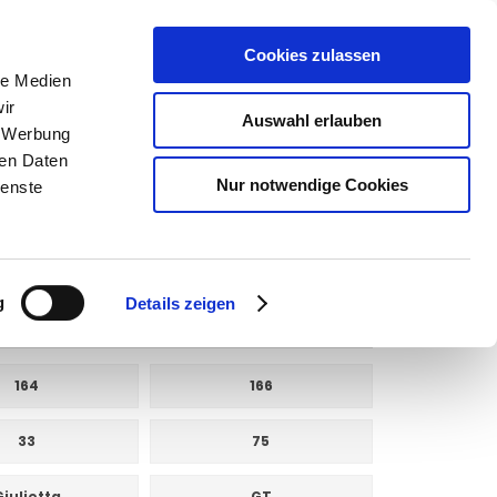
Cookies zulassen
SUCHEN
le Medien
ir
Auswahl erlauben
, Werbung
ren Daten
Warenkorb
0
Artikel
Nur notwendige Cookies
ienste
g
Details zeigen
164
166
33
75
Giulietta
GT