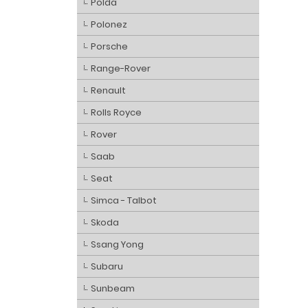
Polda
Polonez
Porsche
Range-Rover
Renault
Rolls Royce
Rover
Saab
Seat
Simca - Talbot
Skoda
Ssang Yong
Subaru
Sunbeam