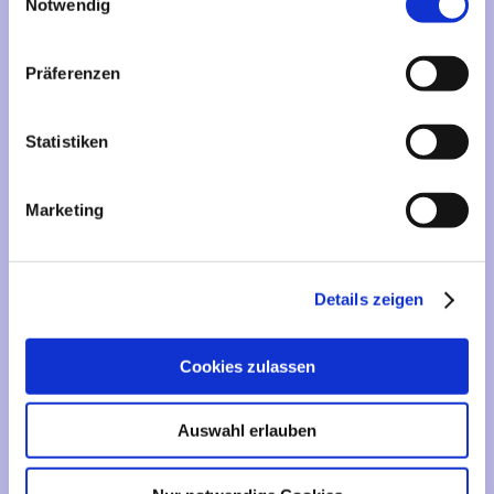
Mehr über...
Notwendig
Lieferzeit
Präferenzen
Artikelfinder
Statistiken
Vertrag widerrufen
Marketing
Informationen
Liefer- und Versandkosten
Details zeigen
Privatsphäre und Datenschutz
Impressum
Cookies zulassen
Kontakt
Sitemap
Auswahl erlauben
Widerrufsrecht & Widerrufsformular
AGB