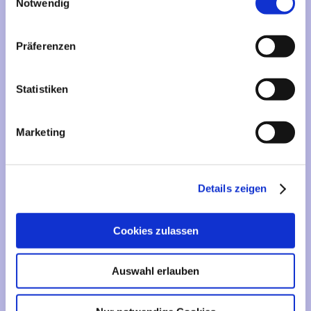
Mehr über...
Notwendig
Lieferzeit
Präferenzen
Artikelfinder
Statistiken
Vertrag widerrufen
Marketing
Informationen
Liefer- und Versandkosten
Details zeigen
Privatsphäre und Datenschutz
Impressum
Cookies zulassen
Kontakt
Sitemap
Auswahl erlauben
Widerrufsrecht & Widerrufsformular
AGB