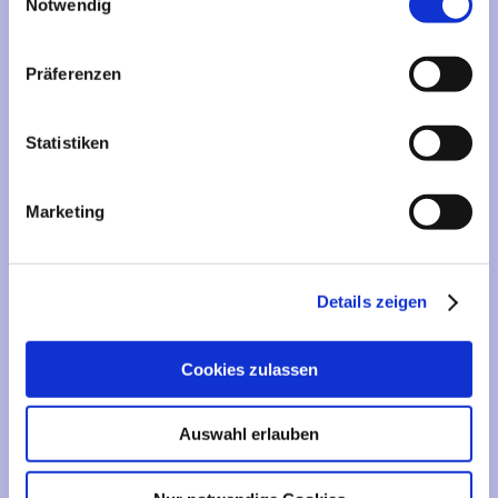
Mehr über...
Notwendig
Lieferzeit
Präferenzen
Artikelfinder
Statistiken
Vertrag widerrufen
Marketing
Informationen
Liefer- und Versandkosten
Details zeigen
Privatsphäre und Datenschutz
Impressum
Cookies zulassen
Kontakt
Sitemap
Auswahl erlauben
Widerrufsrecht & Widerrufsformular
AGB