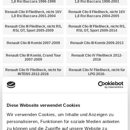
1,8 Rsi Baccara 1996-1998
1,8 Rsi Baccara 1998-2001
Renault Clio II Fließheck, nicht 16V
Renault Clio II Fließheck, nicht 16V
1,8 Rsi Baccara 2001-2004
1,8 Rsi Baccara 2004-2005
Renault Clio III Fließheck, nicht RS,
Renault Clio III Fließheck, nicht RS,
RSI, GT, Sport 2005-2009
RSI, GT, Sport 2009-2014
Renault Clio III Kombi 2007-2009
Renault Clio III Kombi 2009-2013
Renault Clio III Kombi, Crand Tour
Renault Clio IV Fließheck 2012-
2007-2009
2016
Renault Clio IV Fließheck, nicht für
Renault Clio IV Fließheck, nicht für
INTENS 2012-2016
LPG 2016-
Renault Clio IV Fließheck, nicht für
Renault Clio IV Kombi 2013-2016
LPG, nicht für INTENS 2016-
Renault Clio IV Kombi 2016-
Renault Clio IV Van 2012-2016
Diese Webseite verwendet Cookies
Renault Clio IV Van, nicht für
Wir verwenden Cookies, um Inhalte und Anzeigen zu
Renault Clio IV Van 2016-
INTENS 2012-2016
personalisieren, Funktionen für soziale Medien anbieten
zu können und die Zugriffe auf unsere Website zu
Renault Clio IV Van, nicht für
Renault Clio Sport 2008-2011