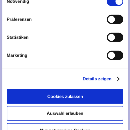
Mehr über...
Notwendig
Lieferzeit
Präferenzen
Artikelfinder
Statistiken
Vertrag widerrufen
Marketing
Informationen
Liefer- und Versandkosten
Details zeigen
Privatsphäre und Datenschutz
Impressum
Cookies zulassen
Kontakt
Sitemap
Auswahl erlauben
Widerrufsrecht & Widerrufsformular
AGB