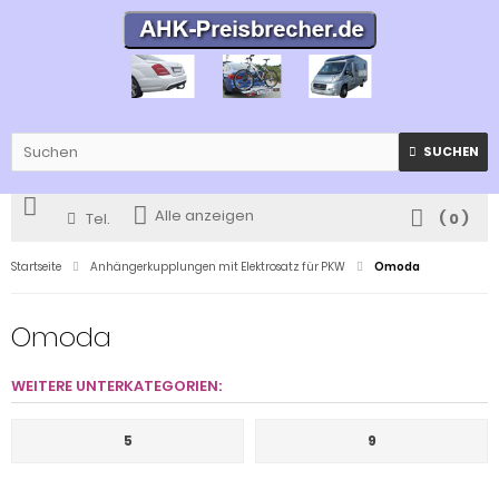
SUCHEN
Alle anzeigen
Tel.
(
0
)
Startseite
Anhängerkupplungen mit Elektrosatz für PKW
Omoda
Omoda
WEITERE UNTERKATEGORIEN:
5
9