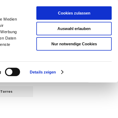
Cookies zulassen
SUCHEN
le Medien
ir
Auswahl erlauben
, Werbung
ren Daten
Warenkorb
0
Artikel
Nur notwendige Cookies
ienste
g
Details zeigen
Torres