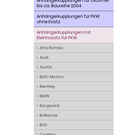
Anhängerkupplungen für Oldtimer
bis ca. Baureihe 2004
Anhängerkupplungen für PKW
ohne Esatz
Anhängerkupplungen mit
Elektrosatz für PKW
Alfa Romeo
Audi
Austin
BAIC Motors
Bentley
BMW
Borgward
Brilliance
BYD
Cadillac