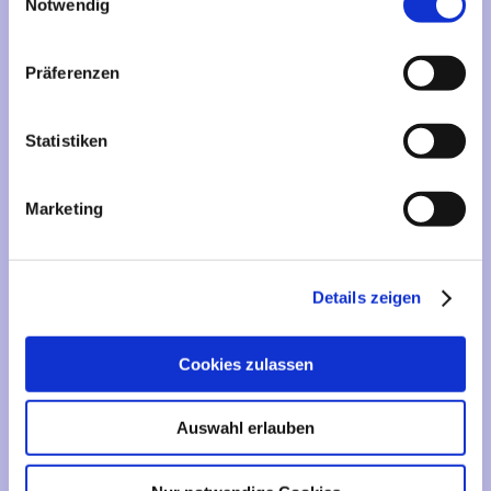
Mehr über...
Notwendig
Lieferzeit
Präferenzen
Artikelfinder
Statistiken
Vertrag widerrufen
Marketing
Informationen
Liefer- und Versandkosten
Details zeigen
Privatsphäre und Datenschutz
Impressum
Cookies zulassen
Kontakt
Sitemap
Auswahl erlauben
Widerrufsrecht & Widerrufsformular
AGB