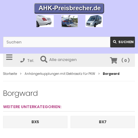
SUCHEN
Alle anzeigen
Tel.
(
0
)
Startseite
Anhängerkupplungen mit Elektrosatz für PKW
Borgward
Borgward
WEITERE UNTERKATEGORIEN:
BX5
BX7