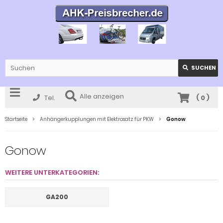
SUCHEN
Alle anzeigen
Tel.
(
0
)
Startseite
Anhängerkupplungen mit Elektrosatz für PKW
Gonow
Gonow
WEITERE UNTERKATEGORIEN:
GA200