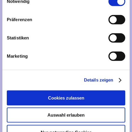
Mehr über...
Notwendig
Lieferzeit
Präferenzen
Artikelfinder
Statistiken
Vertrag widerrufen
Marketing
Informationen
Liefer- und Versandkosten
Details zeigen
Privatsphäre und Datenschutz
Impressum
Cookies zulassen
Kontakt
Sitemap
Auswahl erlauben
Widerrufsrecht & Widerrufsformular
AGB