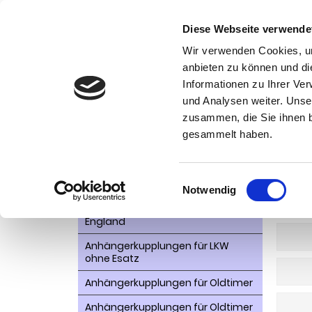
Diese Webseite verwende
Wir verwenden Cookies, um
anbieten zu können und di
Informationen zu Ihrer Ve
Kategorien
Kon
und Analysen weiter. Unse
zusammen, die Sie ihnen b
AHK- Zubehör, Ersatzteile
Startseite
gesammelt haben.
Aktionsware
Lad
Anhängelast erhöhen
Einwilligungsauswahl
Notwendig
Anhängerkupplungen für
WEITER
Fahrzeuge aus den USA Canada
England
Anhängerkupplungen für LKW
ohne Esatz
Anhängerkupplungen für Oldtimer
Anhängerkupplungen für Oldtimer