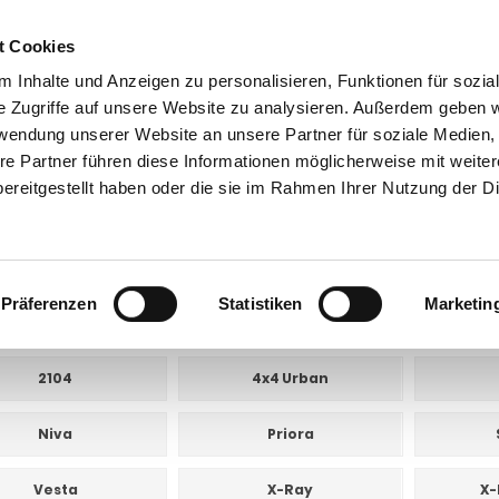
t Cookies
 Inhalte und Anzeigen zu personalisieren, Funktionen für sozia
e Zugriffe auf unsere Website zu analysieren. Außerdem geben w
rwendung unserer Website an unsere Partner für soziale Medien
takt
0 44 89 - 92 34 67 6
AHK-Finder
Kasse
re Partner führen diese Informationen möglicherweise mit weite
ereitgestellt haben oder die sie im Rahmen Ihrer Nutzung der D
Anhängerkupplungen mit Elektrosatz für PKW
Lada
a
Präferenzen
Statistiken
Marketin
E UNTERKATEGORIEN:
2104
4x4 Urban
Niva
Priora
Vesta
X-Ray
X-