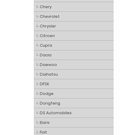
Chery
Chevrolet
Chrysler
Citroen
Cupra
Dacia
Daewoo
Daihatsu
DFSK
Dodge
Dongfeng
DS Automobiles
Elaris
Fiat