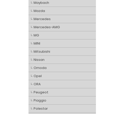
Maybach
Mazda
Mercedes
Mercedes-AMG
MG
MINI
Mitsubishi
Nissan
Omoda
Opel
ORA
Peugeot
Piaggio
Polestar