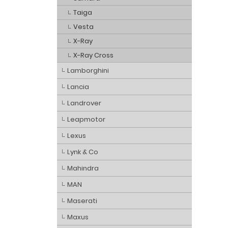
Taiga
Vesta
X-Ray
X-Ray Cross
Lamborghini
Lancia
Landrover
Leapmotor
Lexus
Lynk & Co
Mahindra
MAN
Maserati
Maxus