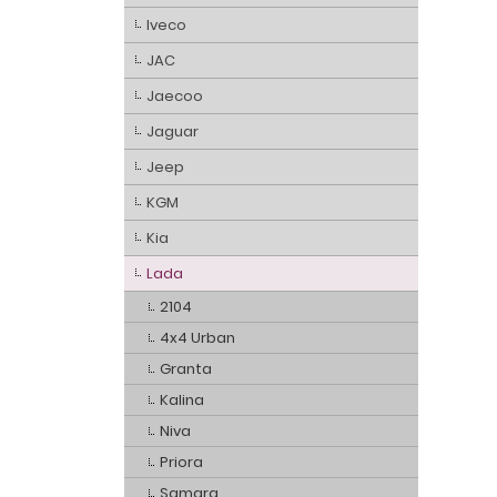
Iveco
JAC
Jaecoo
Jaguar
Jeep
KGM
Kia
Lada
2104
4x4 Urban
Granta
Kalina
Niva
Priora
Samara