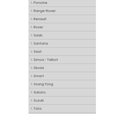
Porsche
Range-Rover
Renault
Rover
Saab
Santana
Seat
Simca - Talbot
Skoda
Smart
Ssang Yong
Subaru
Suzuki
Tata