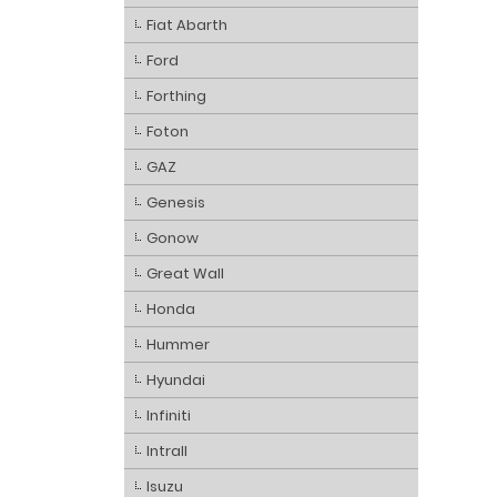
Fiat Abarth
Ford
Forthing
Foton
GAZ
Genesis
Gonow
Great Wall
Honda
Hummer
Hyundai
Infiniti
Intrall
Isuzu