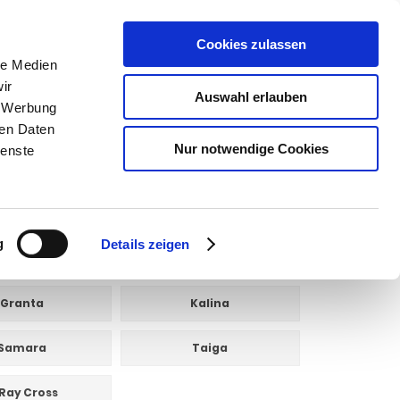
Cookies zulassen
le Medien
SUCHEN
ir
Auswahl erlauben
, Werbung
Warenkorb
0
Artikel
ren Daten
Nur notwendige Cookies
ienste
g
Details zeigen
Granta
Kalina
Samara
Taiga
Ray Cross