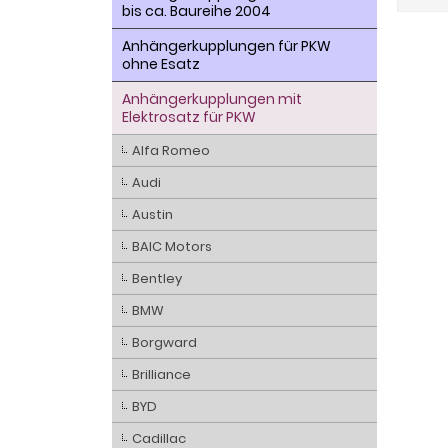
bis ca. Baureihe 2004
Anhängerkupplungen für PKW
ohne Esatz
Anhängerkupplungen mit
Elektrosatz für PKW
Alfa Romeo
Audi
Austin
BAIC Motors
Bentley
BMW
Borgward
Brilliance
BYD
Cadillac