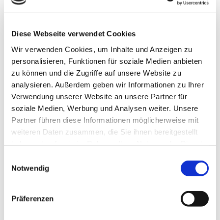
AMG GLB 35
AMG GLC 43
Diese Webseite verwendet Cookies
AMG GLC 63
AMG GLC 63 S
Wir verwenden Cookies, um Inhalte und Anzeigen zu
personalisieren, Funktionen für soziale Medien anbieten
zu können und die Zugriffe auf unsere Website zu
AMG GLE 43
AMG GLE 53
analysieren. Außerdem geben wir Informationen zu Ihrer
Verwendung unserer Website an unsere Partner für
AMG GLE 53 Coupe
AMG GLE 63
soziale Medien, Werbung und Analysen weiter. Unsere
Partner führen diese Informationen möglicherweise mit
AMG GLE 63 Coupe
AMG GLE 63 S
weiteren Daten zusammen, die Sie ihnen bereitgestellt
haben oder die sie im Rahmen Ihrer Nutzung der Dienste
AMG GLS 63
AMG ML55
gesammelt haben.
Einwilligungsauswahl
Notwendig
AMG ML63
AMG S 63
AMG S 63 E
AMG S 65
Präferenzen