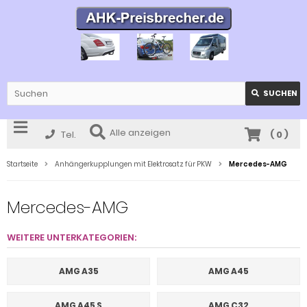
SUCHEN
Alle anzeigen
Tel.
(
0
)
Startseite
Anhängerkupplungen mit Elektrosatz für PKW
Mercedes-AMG
Mercedes-AMG
WEITERE UNTERKATEGORIEN:
AMG A35
AMG A45
AMG A45 S
AMG C32