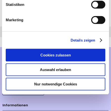
AMG SL 63
AMG SLC 43
Statistiken
AMG SLK 55
S 63 E Performence
Marketing
Anfrage
Anrufen
AHK-Finder
Details zeigen
Cookies zulassen
Mehr über...
Lieferzeit
Auswahl erlauben
Artikelfinder
Nur notwendige Cookies
Vertrag widerrufen
Informationen