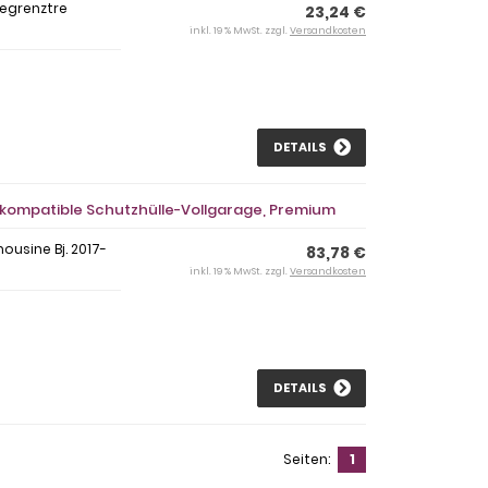
begrenztre
23,24 €
inkl. 19 % MwSt. zzgl.
Versandkosten
DETAILS
- kompatible Schutzhülle-Vollgarage, Premium
ousine Bj. 2017-
83,78 €
inkl. 19 % MwSt. zzgl.
Versandkosten
DETAILS
Seiten:
1