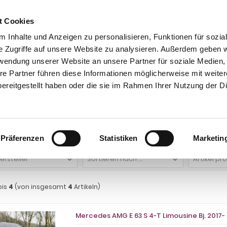
t Cookies
 Inhalte und Anzeigen zu personalisieren, Funktionen für sozia
e Zugriffe auf unsere Website zu analysieren. Außerdem geben w
rwendung unserer Website an unsere Partner für soziale Medien
re Partner führen diese Informationen möglicherweise mit weite
ntakt
0 44 89 - 92 34 67 6
AHK-Finder
Kasse
ereitgestellt haben oder die sie im Rahmen Ihrer Nutzung der D
Auto Schutzhülle
Auto Schutzhülle für Mercedes
Auto Abdeckung für Merced
 Abdeckung für Mercedes AMG E 63 S 4-
Präferenzen
Statistiken
Marketin
Hersteller
Sortieren nach ...
Artikel pr
bis
4
(von insgesamt
4
Artikeln)
Mercedes AMG E 63 S 4-T Limousine Bj. 2017