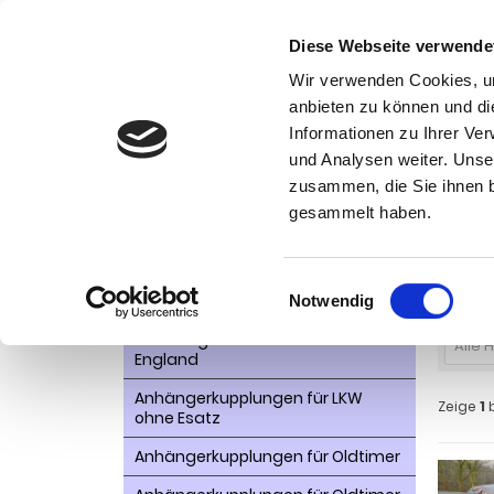
Diese Webseite verwende
Wir verwenden Cookies, um
anbieten zu können und di
Informationen zu Ihrer Ve
Kategorien
und Analysen weiter. Unse
Ko
zusammen, die Sie ihnen b
AHK- Zubehör, Ersatzteile
Startseite
gesammelt haben.
Aktionsware
Auto
Anhängelast erhöhen
Einwilligungsauswahl
Notwendig
Anhängerkupplungen für
Fahrzeuge aus den USA Canada
Alle 
England
Anhängerkupplungen für LKW
Zeige
1
ohne Esatz
Anhängerkupplungen für Oldtimer