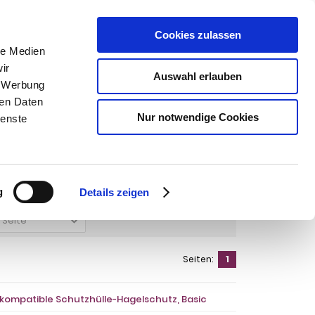
Cookies zulassen
SUCHEN
le Medien
ir
Auswahl erlauben
, Werbung
ren Daten
Warenkorb
0
Artikel
Nur notwendige Cookies
ienste
es AMG E 63 S 4-T Limousine Bj. 2017-
T Limousine Bj. 2017-
g
Details zeigen
o Seite
Seiten:
1
- kompatible Schutzhülle-Hagelschutz, Basic