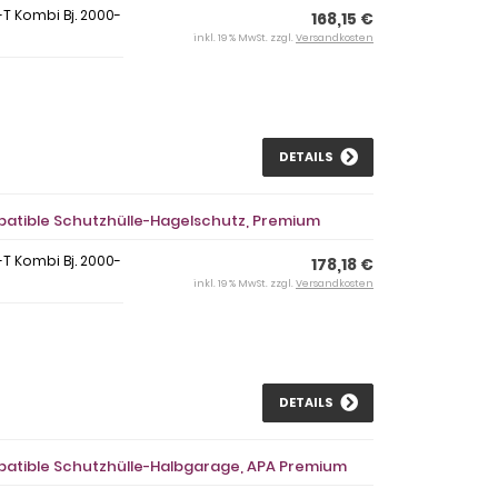
-T Kombi Bj. 2000-
168,15 €
inkl. 19 % MwSt. zzgl.
Versandkosten
DETAILS
mpatible Schutzhülle-Hagelschutz, Premium
-T Kombi Bj. 2000-
178,18 €
inkl. 19 % MwSt. zzgl.
Versandkosten
DETAILS
mpatible Schutzhülle-Halbgarage, APA Premium