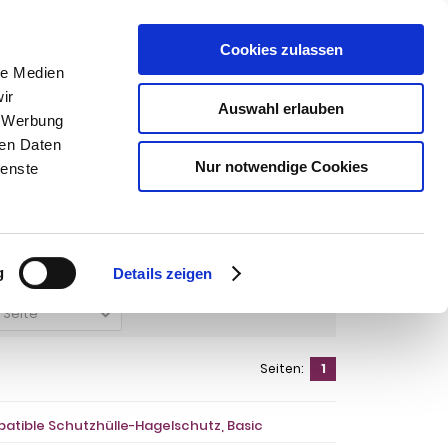
Cookies zulassen
SUCHEN
le Medien
ir
Auswahl erlauben
, Werbung
ren Daten
Warenkorb
0
Artikel
Nur notwendige Cookies
ienste
orolla 5-T Kombi Bj. 2000-2001
bi Bj. 2000-2001
g
Details zeigen
o Seite
Seiten:
1
patible Schutzhülle-Hagelschutz, Basic