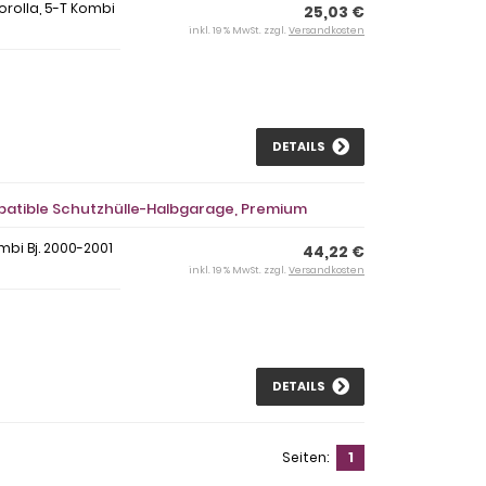
rolla, 5-T Kombi
25,03 €
inkl. 19 % MwSt. zzgl.
Versandkosten
DETAILS
mpatible Schutzhülle-Halbgarage, Premium
mbi Bj. 2000-2001
44,22 €
inkl. 19 % MwSt. zzgl.
Versandkosten
DETAILS
Seiten:
1