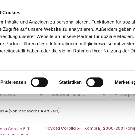
t Cookies
 Inhalte und Anzeigen zu personalisieren, Funktionen für sozia
e Zugriffe auf unsere Website zu analysieren. Außerdem geben w
rwendung unserer Website an unsere Partner für soziale Medien
re Partner führen diese Informationen möglicherweise mit weite
ntakt
0 44 89 - 92 34 67 6
AHK-Finder
Kasse
ereitgestellt haben oder die sie im Rahmen Ihrer Nutzung der D
Auto Schutzhülle
Auto Schutzhülle für Toyota
Auto Abdeckung für Toyota C
 Abdeckung für Toyota Corolla 5-T Kom
Präferenzen
Statistiken
Marketin
Hersteller
Sortieren nach ...
Artikel pr
bis
4
(von insgesamt
4
Artikeln)
Toyota Corolla 5-T Kombi Bj. 2000-2001 kom