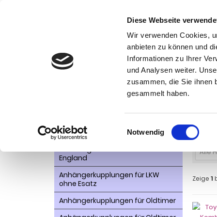
Diese Webseite verwende
Wir verwenden Cookies, um
anbieten zu können und di
Informationen zu Ihrer Ve
Kategorien
und Analysen weiter. Unse
Ko
zusammen, die Sie ihnen b
AHK- Zubehör, Ersatzteile
Startseite
gesammelt haben.
Aktionsware
Auto
Anhängelast erhöhen
Einwilligungsauswahl
Notwendig
Anhängerkupplungen für
Fahrzeuge aus den USA Canada
Alle 
England
Anhängerkupplungen für LKW
Zeige
1
ohne Esatz
Anhängerkupplungen für Oldtimer