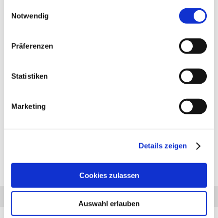
gesammelt haben.
Einwilligungsauswahl
Notwendig
Präferenzen
PRODUKTBESCHREIBUNG
Anhängerkupplung für BMW 3er E30: Anhängerkupplung
Statistiken
feststehend, 2- Loch System, incl. Flanschkugel. Lieferumfang für
die Montage: Komplette AHK incl. Querträger, Befestigungsteile,
Kupplungskugel, Schraubensatz, Nachrüsten Montageanleitung
Marketing
u. Gutachten. Bei Fragen zur ausgewählten Anhängerkupplung
für den BMW 3er E30 rufen Sie uns gern an.
Anhängelast: 1400 kg
Stützlast: 75 kg
Details zeigen
Cookies zulassen
Diesen Artikel haben wir am 14.12.2023 in unseren Katalog aufgenommen.
Anfrage
Anrufen
AHK-Finder
Auswahl erlauben