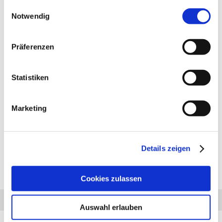
gesammelt haben.
Einwilligungsauswahl
Notwendig
Präferenzen
PRODUKTBESCHREIBUNG
Anhängerkupplung für Jeep Gran Cherokee: Anhängerkupplung
Statistiken
feststehend. Lieferumfang für die Montage: Komplette AHK incl.
Querträger, Befestigungsteile, Kupplungskugel, Schraubensatz,
Nachrüsten Montageanleitung u. Gutachten. Bei Fragen zur
Marketing
ausgewählten Anhängerkupplung für den Jeep Grand Cherokee
rufen Sie uns gern an.
Anhängelast: 3500 kg
Stützlast: 125 kg
Details zeigen
Cookies zulassen
Diesen Artikel haben wir am 14.12.2023 in unseren Katalog aufgenommen.
Anfrage
Anrufen
AHK-Finder
Auswahl erlauben