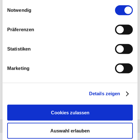
gesammelt haben.
Einwilligungsauswahl
Notwendig
Präferenzen
PRODUKTBESCHREIBUNG
Anhängerkupplung für Jeep Wrangler YJ: Anhängerkupplung
Statistiken
feststehend, 2- Loch System, incl. Flanschkugel. Lieferumfang für
die Montage: Komplette AHK incl. Querträger, Befestigungsteile,
Kupplungskugel, Schraubensatz, Nachrüsten Montageanleitung
Marketing
u. Gutachten. Bei Fragen zur ausgewählten Anhängerkupplung
für den Jeep Wrangler YJ rufen Sie uns gern an.
Anhängelast: 2500 kg
Stützlast: 100 kg
Details zeigen
Cookies zulassen
Diesen Artikel haben wir am 14.12.2023 in unseren Katalog aufgenommen.
Anfrage
Anrufen
AHK-Finder
Auswahl erlauben