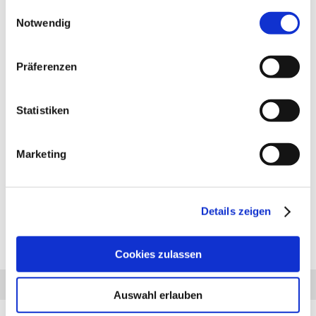
gesammelt haben.
Einwilligungsauswahl
Notwendig
Präferenzen
PRODUKTBESCHREIBUNG
Anhängerkupplung für Mitsubishi Space Runner:
Statistiken
Anhängerkupplung feststehend. Lieferumfang für die Montage:
Komplette AHK incl. Querträger, Befestigungsteile,
Kupplungskugel, Schraubensatz, Nachrüsten Montageanleitung
Marketing
u. Gutachten. Bei Fragen zur ausgewählten Anhängerkupplung
für den Mitsubishi Space Runner rufen Sie uns gern an.
Anhängelast: auf Anfrage kg
Stützlast: 75 kg
Details zeigen
Cookies zulassen
Diesen Artikel haben wir am 14.12.2023 in unseren Katalog aufgenommen.
Anfrage
Anrufen
AHK-Finder
Auswahl erlauben