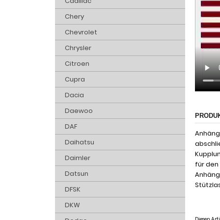
Cadillac
Chery
Chevrolet
Chrysler
Citroen
Cupra
Dacia
Daewoo
PRODU
DAF
Anhänge
Daihatsu
abschli
Kupplun
Daimler
für den
Datsun
Anhänge
Stützlas
DFSK
DKW
Diesen Ar