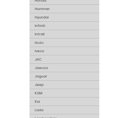
Honda
Hummer
Hyundai
Infiniti
Intrall
Isuzu
Iveco
JAC
Jaecoo
Jaguar
Jeep
KGM
Kia
Lada