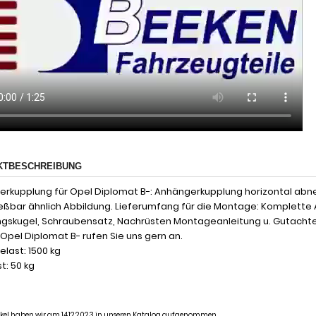
KTBESCHREIBUNG
rkupplung für Opel Diplomat B-: Anhängerkupplung horizontal ab
eßbar ähnlich Abbildung. Lieferumfang für die Montage: Komplette A
gskugel, Schraubensatz, Nachrüsten Montageanleitung u. Gutacht
 Opel Diplomat B- rufen Sie uns gern an.
last: 1500 kg
t: 50 kg
tikel haben wir am 14.12.2023 in unseren Katalog aufgenommen.