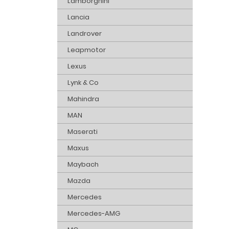
Lamborghini
Lancia
Landrover
Leapmotor
Lexus
Lynk & Co
Mahindra
MAN
Maserati
Maxus
Maybach
Mazda
Mercedes
Mercedes-AMG