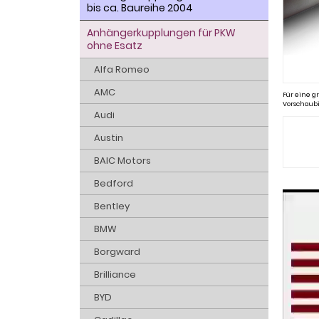
bis ca. Baureihe 2004
Anhängerkupplungen für PKW
ohne Esatz
Alfa Romeo
AMC
Für eine gr
Vorschaubi
Audi
Austin
BAIC Motors
Bedford
Bentley
BMW
Borgward
Brilliance
BYD