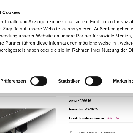
t Cookies
 Inhalte und Anzeigen zu personalisieren, Funktionen für sozia
e Zugriffe auf unsere Website zu analysieren. Außerdem geben w
rwendung unserer Website an unsere Partner für soziale Medien
takt
0 44 89 - 92 34 67 6
AHK-Finder
Kasse
re Partner führen diese Informationen möglicherweise mit weite
ereitgestellt haben oder die sie im Rahmen Ihrer Nutzung der D
Anhängerkupplungen für PKW ohne Esatz
Opel
Diplomat
Opel Diplomat 
ureihe 1969-1977 abnehmbar
ngerkupplung für Opel-Diplomat B- Serie,
Präferenzen
Statistiken
Marketin
ehmbar
1126646
Art.Nr.:
BOSSTOW
Hersteller:
BOSSTOW
Herstellerinformation zu :
Artikeldatenblatt drucken