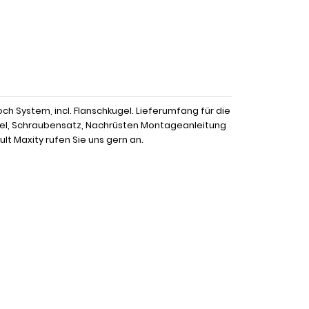
h System, incl. Flanschkugel. Lieferumfang für die
gel, Schraubensatz, Nachrüsten Montageanleitung
t Maxity rufen Sie uns gern an.