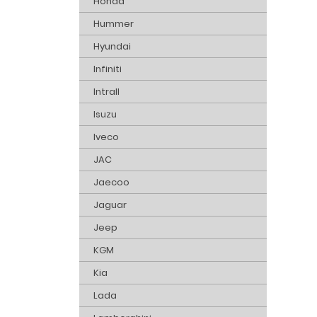
Honda
Hummer
Hyundai
Infiniti
Intrall
Isuzu
Iveco
JAC
Jaecoo
Jaguar
Jeep
KGM
Kia
Lada