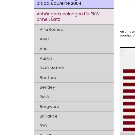
bis ca. Baureihe 2004
Anhängerkupplungen für PKW
ohne Esatz
Alfa Romeo
Für eine gr
Vorschaubi
AMC
Audi
Austin
BAIC Motors
Bedford
Bentley
BMW
Borgward
Brilliance
BYD