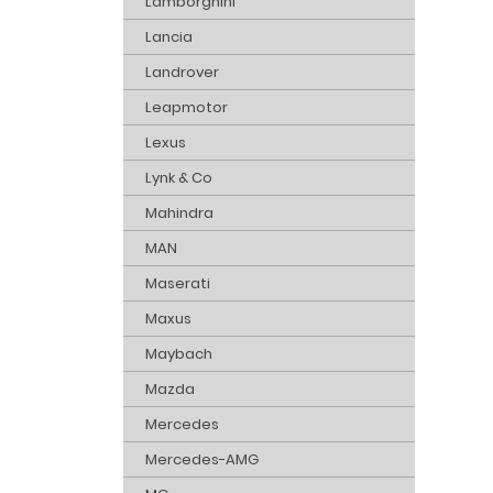
Lamborghini
Lancia
Landrover
Leapmotor
Lexus
Lynk & Co
Mahindra
MAN
Maserati
Maxus
Maybach
Mazda
Mercedes
Mercedes-AMG