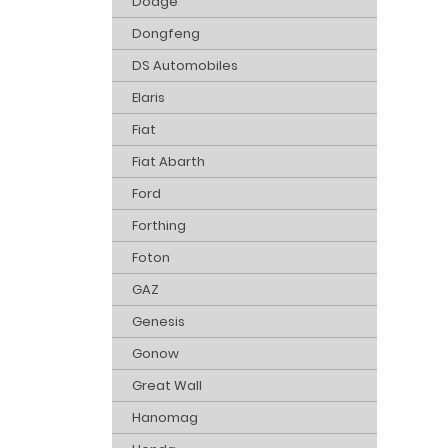
Dodge
Dongfeng
DS Automobiles
Elaris
Fiat
Fiat Abarth
Ford
Forthing
Foton
GAZ
Genesis
Gonow
Great Wall
Hanomag