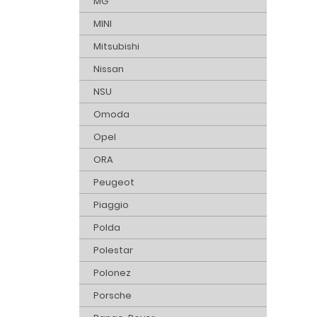
MG
MINI
Mitsubishi
Nissan
NSU
Omoda
Opel
ORA
Peugeot
Piaggio
Polda
Polestar
Polonez
Porsche