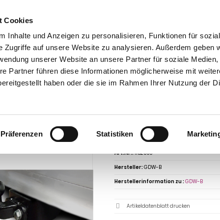
t Cookies
 Inhalte und Anzeigen zu personalisieren, Funktionen für sozia
e Zugriffe auf unsere Website zu analysieren. Außerdem geben w
rwendung unserer Website an unsere Partner für soziale Medien
takt
0 44 89 - 92 34 67 6
AHK-Finder
Kasse
re Partner führen diese Informationen möglicherweise mit weite
ereitgestellt haben oder die sie im Rahmen Ihrer Nutzung der D
Anhängerkupplungen für PKW ohne Esatz
Renault
Maxity
Renault Maxit
 Baureihe 2014- starr
ngerkupplung für Renault-Maxity Pritsc
Präferenzen
Statistiken
Marketin
Art.Nr.:
1152398
Hersteller:
GDW-B
Herstellerinformation zu :
GDW-B
Artikeldatenblatt drucken