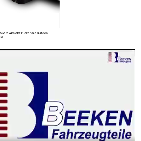
ößere Ansicht klicken Sie auf das
ld