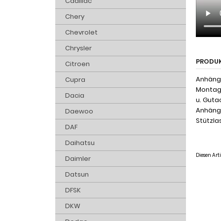
Cadillac
Chery
Chevrolet
Chrysler
PRODU
Citroen
Anhänge
Cupra
Montage
Dacia
u. Guta
Anhänge
Daewoo
Stützlas
DAF
Daihatsu
Diesen Ar
Daimler
Datsun
DFSK
DKW