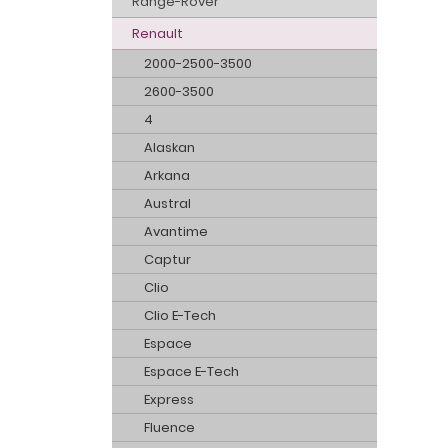
Range-Rover
Renault
2000-2500-3500
2600-3500
4
Alaskan
Arkana
Austral
Avantime
Captur
Clio
Clio E-Tech
Espace
Espace E-Tech
Express
Fluence