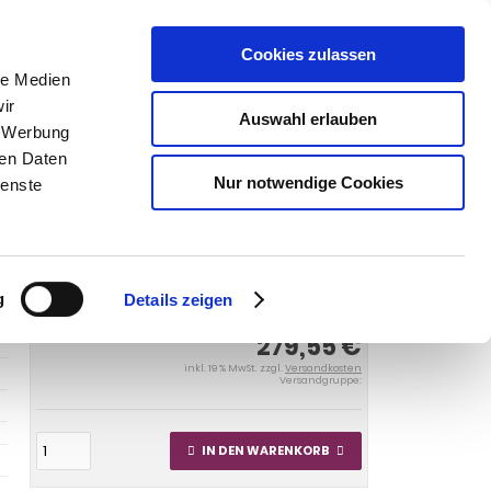
Cookies zulassen
le Medien
SUCHEN
ir
Auswahl erlauben
, Werbung
Warenkorb
0
Artikel
ren Daten
Nur notwendige Cookies
ienste
y Pritsche 2014-
Anhängerkupplung für Renault-Maxity
he, Baureihe 2014- starr
g
Details zeigen
279,55 €
inkl. 19 % MwSt. zzgl.
Versandkosten
Versandgruppe:
IN DEN WARENKORB