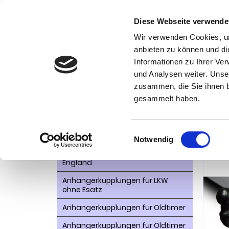
Diese Webseite verwende
Wir verwenden Cookies, um
anbieten zu können und di
Informationen zu Ihrer Ve
Kategorien
Kon
und Analysen weiter. Unse
zusammen, die Sie ihnen b
AHK- Zubehör, Ersatzteile
Startseite
gesammelt haben.
Pritsche,
Aktionsware
Anhängelast erhöhen
Anhä
Einwilligungsauswahl
Notwendig
Anhängerkupplungen für
Fahrzeuge aus den USA Canada
England
Anhängerkupplungen für LKW
ohne Esatz
Anhängerkupplungen für Oldtimer
Anhängerkupplungen für Oldtimer