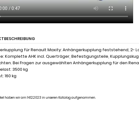
KTBESCHREIBUNG
rkupplung für Renault Maxity: Anhängerkupplung feststehend, 2- Loc
: Komplette AHK incl. Querträger, Befestigungsteile, Kupplungsku
chten. Bei Fragen zur ausgewählten Anhängerkupplung für den Renaul
last: 3500 kg
t: 160 kg
tikel haben wir am 14.12.2023 in unseren Katalog aufgenommen.