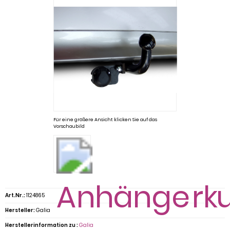
Für eine größere Ansicht klicken Sie auf das
Vorschaubild
Art.Nr.:
1124865
Hersteller:
Galia
Herstellerinformation zu :
Galia