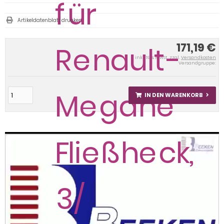
Artikeldatenblatt drucken
171,19 €
inkl. 19 % MwSt. zzgl.
Versandkosten
Versandgruppe:
IN DEN WARENKORB