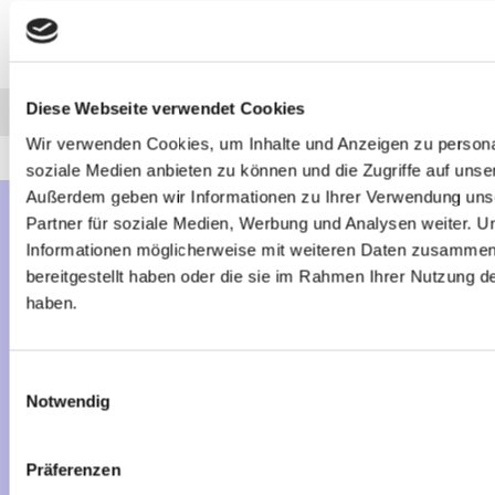
Diesen Artikel haben wir am 14.12.2023 in unseren Katalog aufgenommen.
Diese Webseite verwendet Cookies
Anfrage
Anrufen
AHK-Finder
Wir verwenden Cookies, um Inhalte und Anzeigen zu personal
soziale Medien anbieten zu können und die Zugriffe auf unse
Außerdem geben wir Informationen zu Ihrer Verwendung uns
Partner für soziale Medien, Werbung und Analysen weiter. U
Mehr über...
Informationen möglicherweise mit weiteren Daten zusammen,
bereitgestellt haben oder die sie im Rahmen Ihrer Nutzung 
Lieferzeit
haben.
Artikelfinder
Vertrag widerrufen
Einwilligungsauswahl
Notwendig
Informationen
Präferenzen
Liefer- und Versandkosten