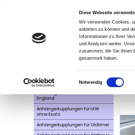
Diese Webseite verwende
Wir verwenden Cookies, um
anbieten zu können und di
Informationen zu Ihrer Ve
Kategorien
und Analysen weiter. Unse
Ko
zusammen, die Sie ihnen b
AHK- Zubehör, Ersatzteile
Startseite
gesammelt haben.
Megane F
Aktionsware
Anhängelast erhöhen
Einwilligungsauswahl
Anhä
Notwendig
Anhängerkupplungen für
201
Fahrzeuge aus den USA Canada
England
Anhängerkupplungen für LKW
ohne Esatz
Anhängerkupplungen für Oldtimer