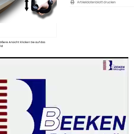
Artikeldatenblatt drucken
ößere Ansicht klicken Sie auf das
ld