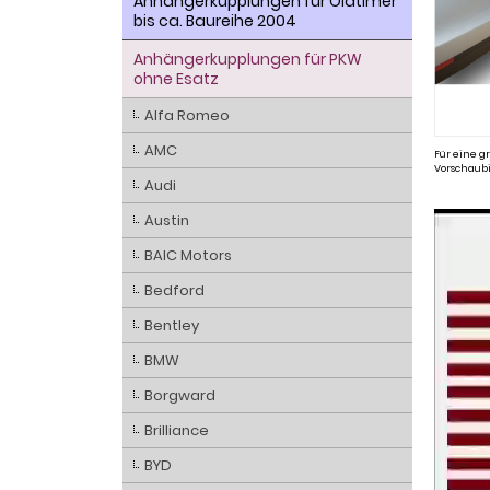
Anhängerkupplungen für Oldtimer
bis ca. Baureihe 2004
Anhängerkupplungen für PKW
ohne Esatz
Alfa Romeo
AMC
Für eine gr
Vorschaubi
Audi
Austin
BAIC Motors
Bedford
Bentley
BMW
Borgward
Brilliance
BYD