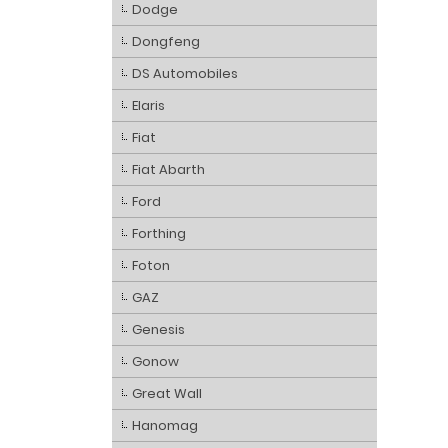
Dodge
Dongfeng
DS Automobiles
Elaris
Fiat
Fiat Abarth
Ford
Forthing
Foton
GAZ
Genesis
Gonow
Great Wall
Hanomag