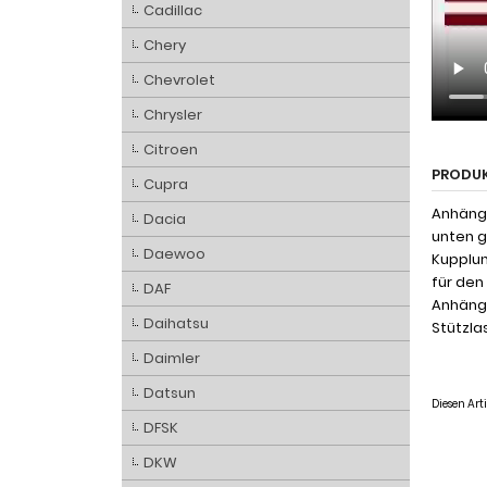
Cadillac
Chery
Chevrolet
Chrysler
Citroen
PRODU
Cupra
Anhänge
Dacia
unten g
Daewoo
Kupplun
für den
DAF
Anhänge
Daihatsu
Stützlas
Daimler
Datsun
Diesen Ar
DFSK
DKW