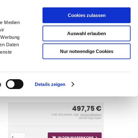
Cookies zulassen
SUCHEN
le Medien
ir
Auswahl erlauben
, Werbung
ren Daten
Warenkorb
0
Artikel
Nur notwendige Cookies
ienste
e Fließheck, 5-türig 2016-
Anhängerkupplung für Renault-
heck, 5-türig, Baureihe
g
Details zeigen
497,75 €
inkl. 19 % MwSt. zzgl.
Versandkosten
Versandgruppe:
IN DEN WARENKORB