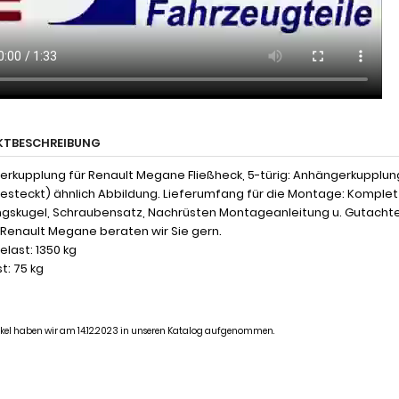
KTBESCHREIBUNG
rkupplung für Renault Megane Fließheck, 5-türig: Anhängerkupplun
esteckt) ähnlich Abbildung. Lieferumfang für die Montage: Komplett
gskugel, Schraubensatz, Nachrüsten Montageanleitung u. Gutacht
 Renault Megane beraten wir Sie gern.
last: 1350 kg
t: 75 kg
tikel haben wir am 14.12.2023 in unseren Katalog aufgenommen.