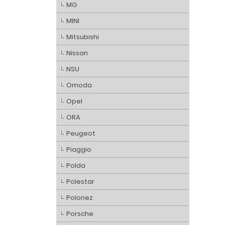
MG
MINI
Mitsubishi
Nissan
NSU
Omoda
Opel
ORA
Peugeot
Piaggio
Polda
Polestar
Polonez
Porsche