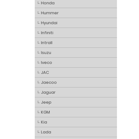
Honda
Hummer
Hyundai
Infiniti
Intrall
Isuzu
Iveco
JAC
Jaecoo
Jaguar
Jeep
KGM
Kia
Lada