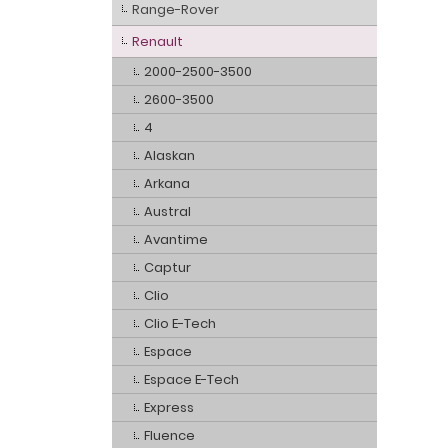
Range-Rover
Renault
2000-2500-3500
2600-3500
4
Alaskan
Arkana
Austral
Avantime
Captur
Clio
Clio E-Tech
Espace
Espace E-Tech
Express
Fluence