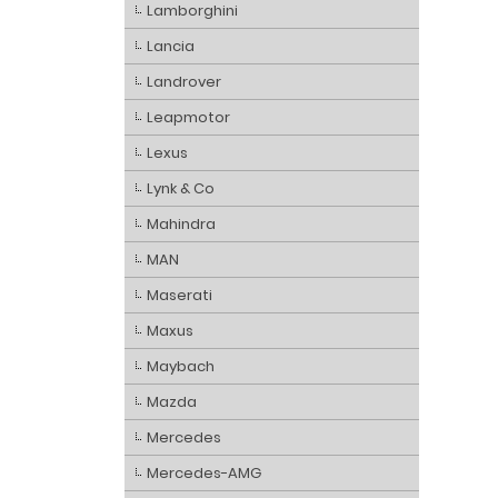
Lamborghini
Lancia
Landrover
Leapmotor
Lexus
Lynk & Co
Mahindra
MAN
Maserati
Maxus
Maybach
Mazda
Mercedes
Mercedes-AMG