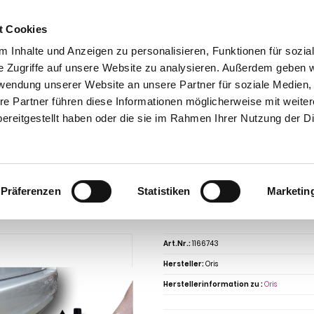
t Cookies
 Inhalte und Anzeigen zu personalisieren, Funktionen für sozia
e Zugriffe auf unsere Website zu analysieren. Außerdem geben w
rwendung unserer Website an unsere Partner für soziale Medien
re Partner führen diese Informationen möglicherweise mit weite
ntakt
0 44 89 - 92 34 67 6
AHK-Finder
Kasse
ereitgestellt haben oder die sie im Rahmen Ihrer Nutzung der D
Anhängerkupplungen für PKW ohne Esatz
Renault
Megane
Renault Megan
ließheck, 5-türig, Baureihe 2016- V-abnehmbar
ngerkupplung für Renault-Megane Fließ
Präferenzen
Statistiken
Marketin
6- V-abnehmbar
Art.Nr.:
1166743
Hersteller:
Oris
Herstellerinformation zu :
Oris