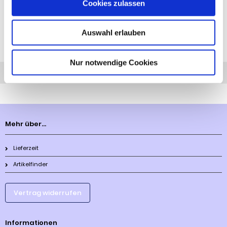
Cookies zulassen
Anhängelast: 1500 kg
Stützlast: 75 kg
Auswahl erlauben
Diesen Artikel haben wir am 14.12.2023 in unseren Katalog aufgenommen.
Nur notwendige Cookies
Anfrage
Anrufen
AHK-Finder
Mehr über...
Lieferzeit
Artikelfinder
Vertrag widerrufen
Informationen