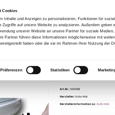
t Cookies
 Inhalte und Anzeigen zu personalisieren, Funktionen für sozia
e Zugriffe auf unsere Website zu analysieren. Außerdem geben w
rwendung unserer Website an unsere Partner für soziale Medien
re Partner führen diese Informationen möglicherweise mit weite
ntakt
0 44 89 - 92 34 67 6
AHK-Finder
Kasse
ereitgestellt haben oder die sie im Rahmen Ihrer Nutzung der D
Anhängerkupplungen für PKW ohne Esatz
Renault
Scenic
Renault Sceni
cenic XMOD, Baureihe 2013-2016 V-abnehmbar
ngerkupplung für Renault-Scenic Scen
Präferenzen
Statistiken
Marketin
bnehmbar
Art.Nr.:
1140568
Hersteller:
Auto-Hak
Herstellerinformation zu :
Auto-Hak