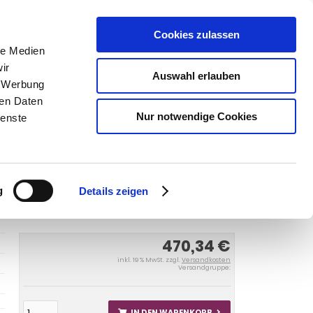
Cookies zulassen
SUCHEN
le Medien
ir
Auswahl erlauben
, Werbung
ren Daten
Warenkorb
0
Artikel
Nur notwendige Cookies
ienste
c Scenic XMOD 2013-2016
Anhängerkupplung für Renault-
ic XMOD, Baureihe 2013-2016
g
Details zeigen
470,34 €
inkl. 19 % MwSt. zzgl.
Versandkosten
Versandgruppe:
IN DEN WARENKORB