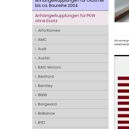
Anhängerkupplungen für Oldtimer
bis ca. Baureihe 2004
Anhängerkupplungen für PKW
ohne Esatz
Alfa Romeo
AMC
Für eine gr
Vorschaubi
Audi
Austin
BAIC Motors
Bedford
Bentley
BMW
Borgward
Brilliance
BYD