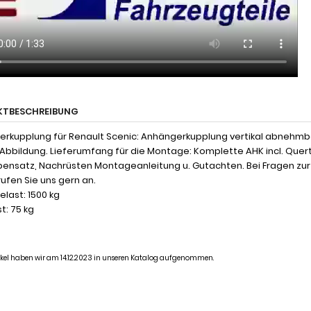
KTBESCHREIBUNG
rkupplung für Renault Scenic: Anhängerkupplung vertikal abnehmba
 Abbildung. Lieferumfang für die Montage: Komplette AHK incl. Quer
ensatz, Nachrüsten Montageanleitung u. Gutachten. Bei Fragen zu
rufen Sie uns gern an.
last: 1500 kg
t: 75 kg
tikel haben wir am 14.12.2023 in unseren Katalog aufgenommen.