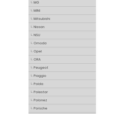
MG
MINI
Mitsubishi
Nissan
NSU
Omoda
Opel
ORA
Peugeot
Piaggio
Polda
Polestar
Polonez
Porsche