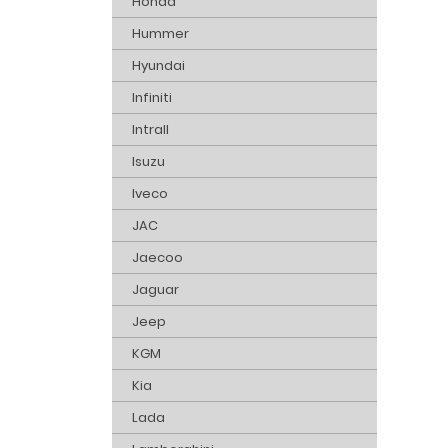
Honda
Hummer
Hyundai
Infiniti
Intrall
Isuzu
Iveco
JAC
Jaecoo
Jaguar
Jeep
KGM
Kia
Lada