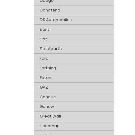
Dodge
Dongfeng
DS Automobiles
Elaris
Fiat
Fiat Abarth
Ford
Forthing
Foton
GAZ
Genesis
Gonow
Great Wall
Hanomag