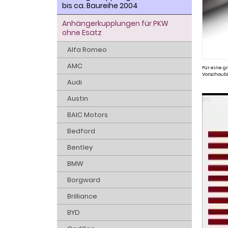
bis ca. Baureihe 2004
Anhängerkupplungen für PKW
ohne Esatz
Alfa Romeo
AMC
Für eine gr
Vorschaubi
Audi
Austin
BAIC Motors
Bedford
Bentley
BMW
Borgward
Brilliance
BYD