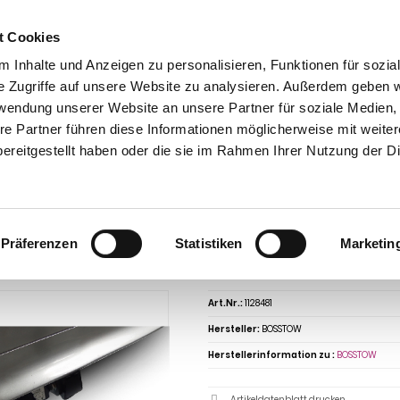
t Cookies
 Inhalte und Anzeigen zu personalisieren, Funktionen für sozia
e Zugriffe auf unsere Website zu analysieren. Außerdem geben w
rwendung unserer Website an unsere Partner für soziale Medien
takt
0 44 89 - 92 34 67 6
AHK-Finder
Kasse
re Partner führen diese Informationen möglicherweise mit weite
ereitgestellt haben oder die sie im Rahmen Ihrer Nutzung der D
Anhängerkupplungen für PKW ohne Esatz
VW
1300-1302-1303
VW 1300
302-1303 1300-1302-1303, Montage nur bei uns im Haus, Baureihe 1966- abnehmbar
ngerkupplung für VW-1300-1302-1303 1
Präferenzen
Statistiken
Marketin
uns im Haus, Baureihe 1966- abnehmb
Art.Nr.:
1128481
Hersteller:
BOSSTOW
Herstellerinformation zu :
BOSSTOW
Artikeldatenblatt drucken