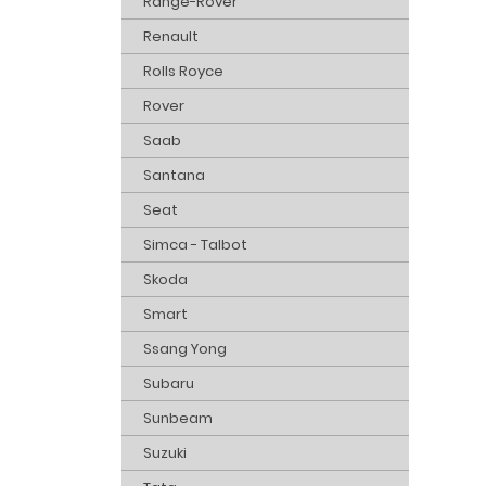
Range-Rover
Renault
Rolls Royce
Rover
Saab
Santana
Seat
Simca - Talbot
Skoda
Smart
Ssang Yong
Subaru
Sunbeam
Suzuki