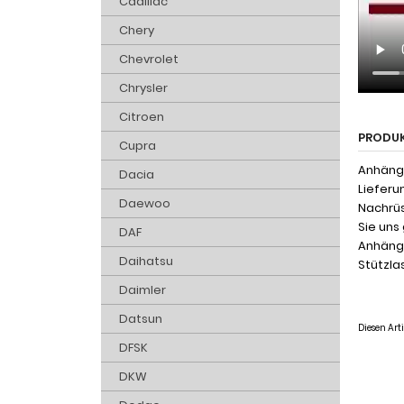
Cadillac
Chery
Chevrolet
Chrysler
Citroen
PRODU
Cupra
Anhänge
Dacia
Lieferu
Daewoo
Nachrüs
Sie uns
DAF
Anhänge
Daihatsu
Stützlas
Daimler
Datsun
Diesen Ar
DFSK
DKW