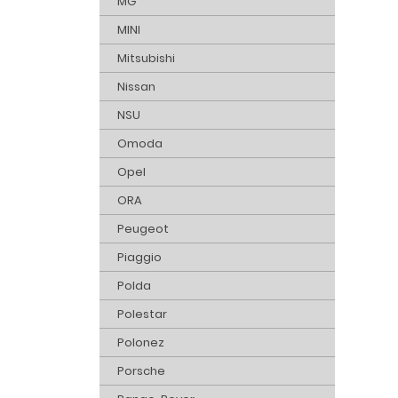
MG
MINI
Mitsubishi
Nissan
NSU
Omoda
Opel
ORA
Peugeot
Piaggio
Polda
Polestar
Polonez
Porsche