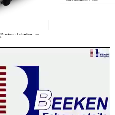
ößere Ansicht klicken Sie auf das
ld