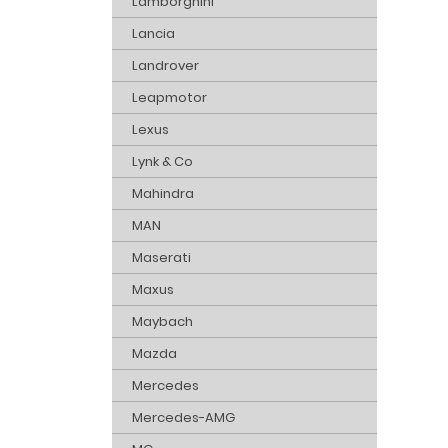
Lamborghini
Lancia
Landrover
Leapmotor
Lexus
Lynk & Co
Mahindra
MAN
Maserati
Maxus
Maybach
Mazda
Mercedes
Mercedes-AMG