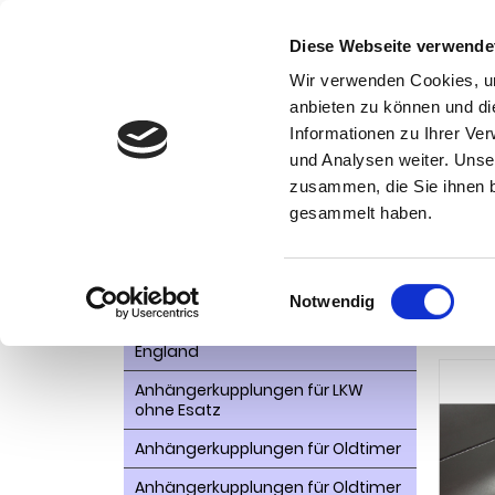
Diese Webseite verwende
Wir verwenden Cookies, um
anbieten zu können und di
Informationen zu Ihrer Ve
Kategorien
Kon
und Analysen weiter. Unse
zusammen, die Sie ihnen b
AHK- Zubehör, Ersatzteile
Startseite
gesammelt haben.
VW-1300-1
Aktionsware
Anhängelast erhöhen
Anhä
Einwilligungsauswahl
Notwendig
Anhängerkupplungen für
bei 
Fahrzeuge aus den USA Canada
England
Anhängerkupplungen für LKW
ohne Esatz
Anhängerkupplungen für Oldtimer
Anhängerkupplungen für Oldtimer