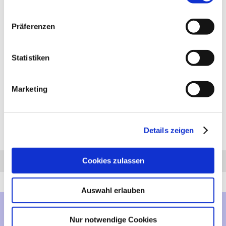
PRODUKTBESCHREIBUNG
Präferenzen
Anhängerkupplung für Ford Scorpio I: Anhängerkupplung
horizontal abnehmbar, manueller Verschluss, ähnlich Abbildung.
Lieferumfang für die Montage: Komplette AHK incl. Querträger,
Statistiken
Befestigungsteile, Kupplungskugel, Schraubensatz, Nachrüsten
Montageanleitung u. Gutachten. Bei Fragen zur ausgewählten
Anhängerkupplung für den Ford Scorpio I rufen Sie uns gern an.
Marketing
Anhängelast: 1850 kg
Stützlast: 75 kg
Details zeigen
Diesen Artikel haben wir am 14.12.2023 in unseren Katalog aufgenommen.
Cookies zulassen
Anfrage
Anrufen
AHK-Finder
Auswahl erlauben
Mehr über...
Nur notwendige Cookies