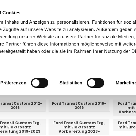
t Cookies
 Inhalte und Anzeigen zu personalisieren, Funktionen für sozia
e Zugriffe auf unsere Website zu analysieren. Außerdem geben w
rwendung unserer Website an unsere Partner für soziale Medien
re Partner führen diese Informationen möglicherweise mit weite
ntakt
0 44 89 - 92 34 67 6
AHK-Finder
Kasse
ereitgestellt haben oder die sie im Rahmen Ihrer Nutzung der D
Anhängerkupplungen für PKW ohne Esatz
Ford
Transit Custom
sit Custom
Präferenzen
Statistiken
Marketin
E UNTERKATEGORIEN:
Transit Custom 2012-
Ford Transit Custom 2016-
Ford Tra
2016
2019
mit 
Vorbere
 Transit Custom Fzg,
Ford Transit Custom Fzg,
Ford Tra
mit Elektrosatz
mit Elektrosatz
mit Euro
ereitung 2019-2023
Vorbereitung 2023-