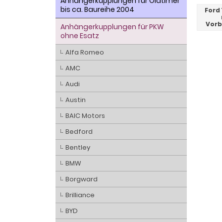
Anhängerkupplungen für Oldtimer
bis ca. Baureihe 2004
Ford
Vorb
Anhängerkupplungen für PKW
ohne Esatz
Alfa Romeo
AMC
Audi
Austin
BAIC Motors
Bedford
Bentley
BMW
Borgward
Brilliance
BYD