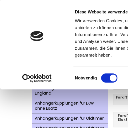
Diese Webseite verwende
Wir verwenden Cookies, um
anbieten zu können und di
Informationen zu Ihrer Ve
Kategorien
und Analysen weiter. Unse
Ko
zusammen, die Sie ihnen b
AHK- Zubehör, Ersatzteile
Startseite
gesammelt haben.
Aktionsware
Tran
Anhängelast erhöhen
Einwilligungsauswahl
Notwendig
Anhängerkupplungen für
WEITER
Fahrzeuge aus den USA Canada
England
Ford T
Anhängerkupplungen für LKW
ohne Esatz
Ford 
Anhängerkupplungen für Oldtimer
Elek