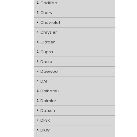
Cadillac
Chery
Chevrolet
Chrysler
Citroen
Cupra
Dacia
Daewoo
DAF
Daihatsu
Daimler
Datsun
DFSK
DKW