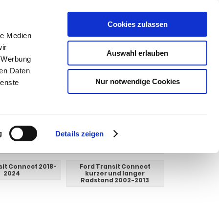
Cookies zulassen
SUCHEN
le Medien
ir
Auswahl erlauben
, Werbung
ren Daten
Warenkorb
0
Artikel
Nur notwendige Cookies
ienste
g
Details zeigen
sit Connect 2018-
Ford Transit Connect
2024
kurzer und langer
Radstand 2002-2013