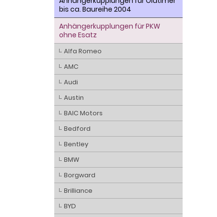
Anhängerkupplungen für Oldtimer
bis ca. Baureihe 2004
Anhängerkupplungen für PKW
ohne Esatz
Alfa Romeo
AMC
Audi
Austin
BAIC Motors
Bedford
Bentley
BMW
Borgward
Brilliance
BYD