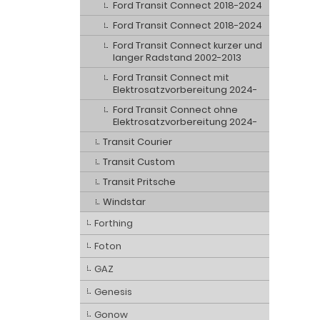
Ford Transit Connect 2018-2024
Ford Transit Connect 2018-2024
Ford Transit Connect kurzer und
langer Radstand 2002-2013
Ford Transit Connect mit
Elektrosatzvorbereitung 2024-
Ford Transit Connect ohne
Elektrosatzvorbereitung 2024-
Transit Courier
Transit Custom
Transit Pritsche
Windstar
Forthing
Foton
GAZ
Genesis
Gonow