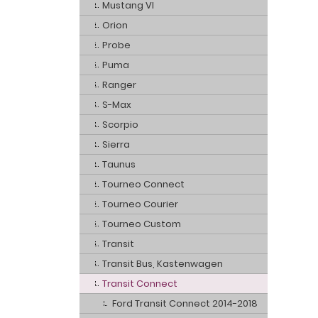
Mustang VI
Orion
Probe
Puma
Ranger
S-Max
Scorpio
Sierra
Taunus
Tourneo Connect
Tourneo Courier
Tourneo Custom
Transit
Transit Bus, Kastenwagen
Transit Connect
Ford Transit Connect 2014-2018