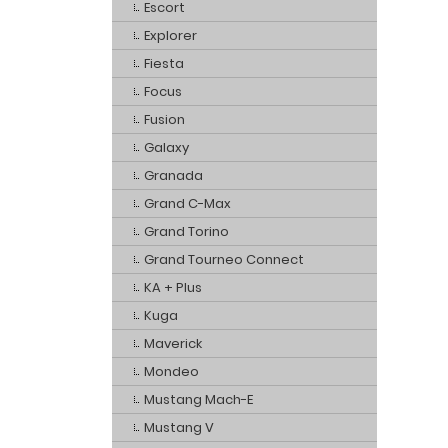
Escort
Explorer
Fiesta
Focus
Fusion
Galaxy
Granada
Grand C-Max
Grand Torino
Grand Tourneo Connect
KA + Plus
Kuga
Maverick
Mondeo
Mustang Mach-E
Mustang V