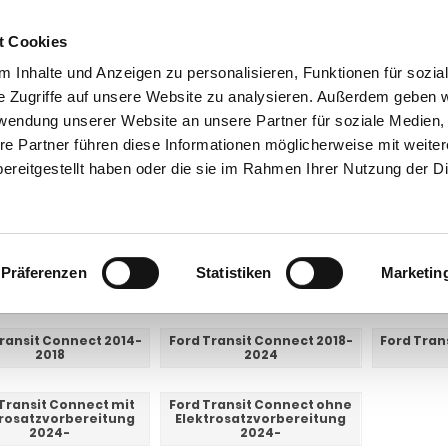
t Cookies
 Inhalte und Anzeigen zu personalisieren, Funktionen für sozia
e Zugriffe auf unsere Website zu analysieren. Außerdem geben w
rwendung unserer Website an unsere Partner für soziale Medien
re Partner führen diese Informationen möglicherweise mit weite
ntakt
0 44 89 - 92 34 67 6
AHK-Finder
Kasse
ereitgestellt haben oder die sie im Rahmen Ihrer Nutzung der D
Anhängerkupplungen für PKW ohne Esatz
Ford
Transit Connect
sit Connect
Präferenzen
Statistiken
Marketin
E UNTERKATEGORIEN:
ransit Connect 2014-
Ford Transit Connect 2018-
Ford Tran
2018
2024
Transit Connect mit
Ford Transit Connect ohne
trosatzvorbereitung
Elektrosatzvorbereitung
2024-
2024-