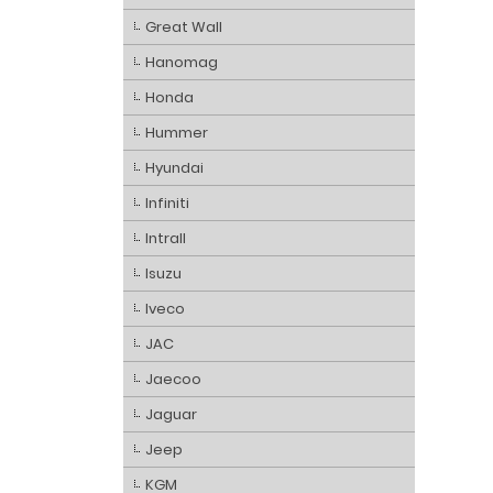
Great Wall
Hanomag
Honda
Hummer
Hyundai
Infiniti
Intrall
Isuzu
Iveco
JAC
Jaecoo
Jaguar
Jeep
KGM