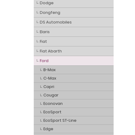
Dodge
Dongfeng
DS Automobiles
Elaris
Fiat
Fiat Abarth
Ford
B-Max
C-Max
Capri
Cougar
Econovan
EcoSport
EcoSport ST-Line
Edge