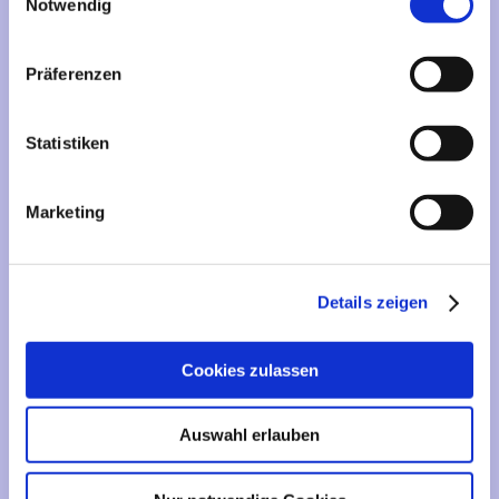
Mehr über...
Notwendig
Lieferzeit
Präferenzen
Artikelfinder
Statistiken
Vertrag widerrufen
Marketing
Informationen
Liefer- und Versandkosten
Details zeigen
Privatsphäre und Datenschutz
Impressum
Cookies zulassen
Kontakt
Sitemap
Auswahl erlauben
Widerrufsrecht & Widerrufsformular
AGB