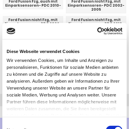
Ford Fusion Fzg, auch mit
Ford Fusion nicht Fzg, mit
Einparksensoren- PDC 2010-
Einparksensoren- PDC 2002-
2005
Ford Fusion nicht Fzg, mit
Ford Fusion nicht Fzg, mit
Einparksensoren- PDC 2006-
Einparksensoren- PDC 2010-
2009
2012
Diese Webseite verwendet Cookies
Wir verwenden Cookies, um Inhalte und Anzeigen zu
personalisieren, Funktionen für soziale Medien anbieten
zu können und die Zugriffe auf unsere Website zu
analysieren. Außerdem geben wir Informationen zu Ihrer
Verwendung unserer Website an unsere Partner für
soziale Medien, Werbung und Analysen weiter. Unsere
Anfrage
Anrufen
AHK-Finder
Partner führen diese Informationen möglicherweise mit
weiteren Daten zusammen, die Sie ihnen bereitgestellt
haben oder die sie im Rahmen Ihrer Nutzung der Dienste
gesammelt haben.
Einwilligungsauswahl