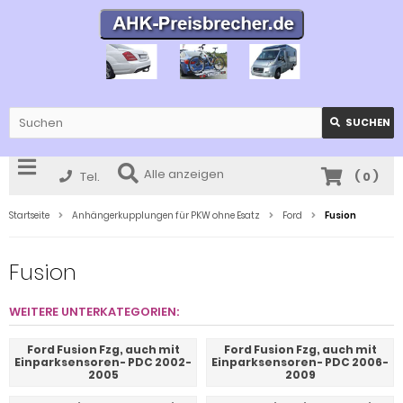
SUCHEN
Alle anzeigen
Tel.
(
0
)
Startseite
Anhängerkupplungen für PKW ohne Esatz
Ford
Fusion
Fusion
WEITERE UNTERKATEGORIEN:
Ford Fusion Fzg, auch mit
Ford Fusion Fzg, auch mit
Einparksensoren- PDC 2002-
Einparksensoren- PDC 2006-
2005
2009