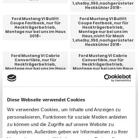
1,shelby,350,nachgerüsteter
Heckkühler 2018-
Ford Mustang VI Bullitt
Ford Mustang VI Bullitt
Coupe Fastback, nur für
Coupe Fastback, nur für
Heckträgerbetrieb,
Heckträgerbetrieb,
Montage nur bei uns im Haus
Montage nur bei uns im
2018-
Haus,nicht für Mach
1,shelby,350,nachgerüsteter
Heckkühler 2018-
Ford Mustang VI Cabrio
Ford Mustang VI Cabrio
Convertible, nur für
Convertible, nur für
Heckträgerbetrieb,
Heckträgerbetrieb,
Montage nur bei uns im Haus
Montage nur bei uns im Haus
2015-2017
2017-
Ford Mustang VI Cabrio
Ford Mustang VI Cabrio
Convertible, nur für
Convertible, nur für
Heckträgerbetrieb,
Heckträgerbetrieb,
Montage nur bei uns im
Montage nur bei uns im
Diese Webseite verwendet Cookies
Haus,nicht für Mach
Haus,nicht für Mach
1,shelby,350,nachgerüsteter
1,shelby,350,nachgerüsteter
Wir verwenden Cookies, um Inhalte und Anzeigen zu
Heckkühler 2015-2017
Heckkühler 2017-
personalisieren, Funktionen für soziale Medien anbieten
Ford Mustang VI Coupe
Ford Mustang VI Coupe
zu können und die Zugriffe auf unsere Website zu
Fastback, nur für
Fastback, nur für
Heckträgerbetrieb,
Heckträgerbetrieb,
analysieren. Außerdem geben wir Informationen zu Ihrer
Montage nur bei uns im Haus
Montage nur bei uns im Haus