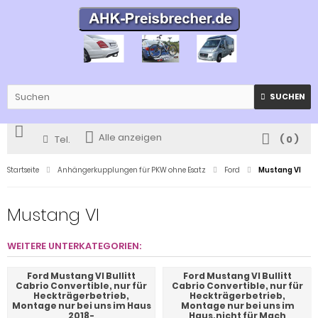
SUCHEN
Alle anzeigen
Tel.
(
0
)
Startseite
Anhängerkupplungen für PKW ohne Esatz
Ford
Mustang VI
Mustang VI
WEITERE UNTERKATEGORIEN:
Ford Mustang VI Bullitt
Ford Mustang VI Bullitt
Cabrio Convertible, nur für
Cabrio Convertible, nur für
Heckträgerbetrieb,
Heckträgerbetrieb,
Montage nur bei uns im Haus
Montage nur bei uns im
2018-
Haus,nicht für Mach