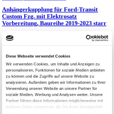
Anhängerkupplung für Ford-Transit
Custom Fzg. mit Elektrosatz
Vorbereitung, Baureihe 2019-2023 starr
Anhängerkupplung für Ford Transit Custom: Anhängerkupplung
starr, feststehend. Lieferumfang für die Montage: Komplette AHK
incl. Querträger, Befestigungsteile, Kupplungskugel, Schraubensatz,
Nachrüsten Montageanleitung u. Gutachten. Bei Fragen zur
ausgewählten Anhängerkupplung für den Ford Transit Custom rufen
Diese Webseite verwendet Cookies
Sie uns gern an.
Anhängelast: 2800 kg
Wir verwenden Cookies, um Inhalte und Anzeigen zu
Stützlast: 115 kg
personalisieren, Funktionen für soziale Medien anbieten
195,02 €
zu können und die Zugriffe auf unsere Website zu
inkl. 19 % MwSt. zzgl.
Versandkosten
analysieren. Außerdem geben wir Informationen zu Ihrer
Details
Verwendung unserer Website an unsere Partner für
soziale Medien, Werbung und Analysen weiter. Unsere
Partner führen diese Informationen möglicherweise mit
Anhängerkupplung für Ford-Transit
weiteren Daten zusammen, die Sie ihnen bereitgestellt
Custom Fzg. mit Elektrosatz
haben oder die sie im Rahmen Ihrer Nutzung der Dienste