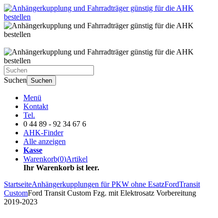
Suchen
Suchen
Menü
Kontakt
Tel.
0 44 89 - 92 34 67 6
AHK-Finder
Alle anzeigen
Kasse
Warenkorb
(
0
)
Artikel
Ihr Warenkorb ist leer.
Startseite
Anhängerkupplungen für PKW ohne Esatz
Ford
Transit
Custom
Ford Transit Custom Fzg. mit Elektrosatz Vorbereitung
2019-2023