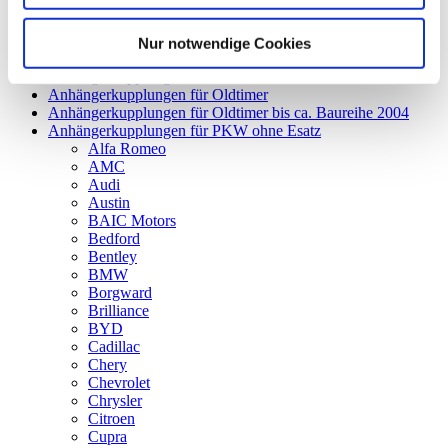
Aktionsware
Anhängelast erhöhen
Anhängerkupplungen für Fahrzeuge aus den USA Canada
Nur notwendige Cookies
England
Anhängerkupplungen für LKW ohne Esatz
Anhängerkupplungen für Oldtimer
Anhängerkupplungen für Oldtimer bis ca. Baureihe 2004
Anhängerkupplungen für PKW ohne Esatz
Alfa Romeo
AMC
Audi
Austin
BAIC Motors
Bedford
Bentley
BMW
Borgward
Brilliance
BYD
Cadillac
Chery
Chevrolet
Chrysler
Citroen
Cupra