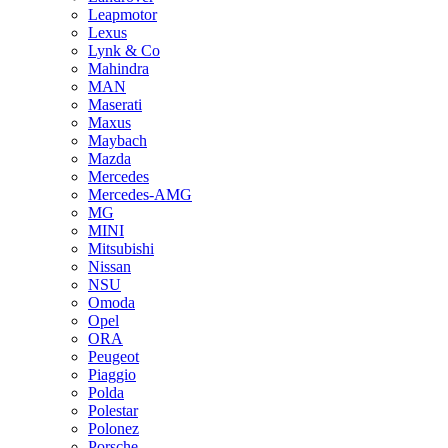
Leapmotor
Lexus
Lynk & Co
Mahindra
MAN
Maserati
Maxus
Maybach
Mazda
Mercedes
Mercedes-AMG
MG
MINI
Mitsubishi
Nissan
NSU
Omoda
Opel
ORA
Peugeot
Piaggio
Polda
Polestar
Polonez
Porsche