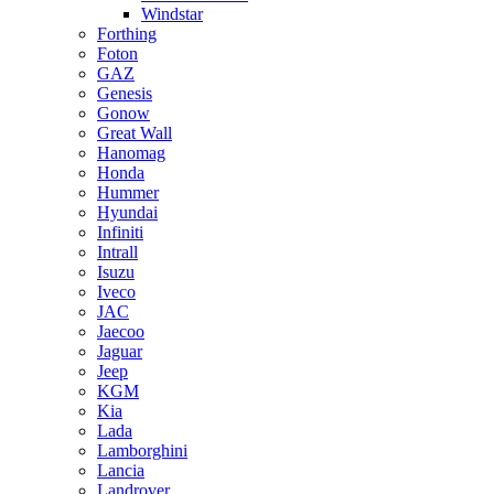
Windstar
Forthing
Foton
GAZ
Genesis
Gonow
Great Wall
Hanomag
Honda
Hummer
Hyundai
Infiniti
Intrall
Isuzu
Iveco
JAC
Jaecoo
Jaguar
Jeep
KGM
Kia
Lada
Lamborghini
Lancia
Landrover