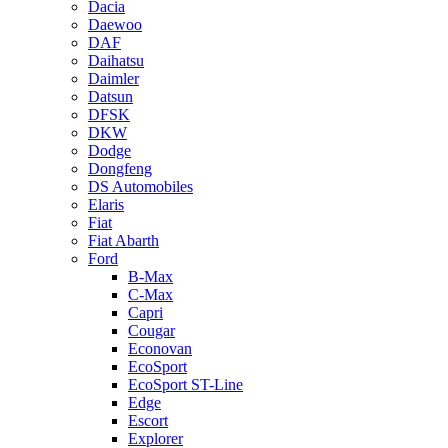
Dacia
Daewoo
DAF
Daihatsu
Daimler
Datsun
DFSK
DKW
Dodge
Dongfeng
DS Automobiles
Elaris
Fiat
Fiat Abarth
Ford
B-Max
C-Max
Capri
Cougar
Econovan
EcoSport
EcoSport ST-Line
Edge
Escort
Explorer