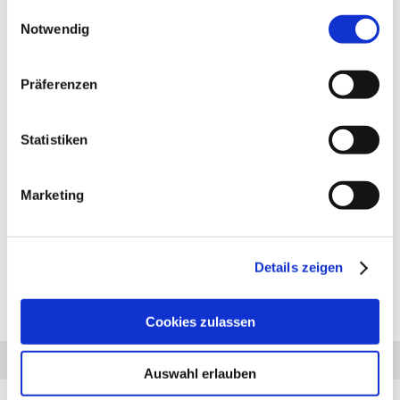
gesammelt haben.
Einwilligungsauswahl
Notwendig
Präferenzen
PRODUKTBESCHREIBUNG
Anhängerkupplung für Peugeot 404 pick-up: Anhängerkupplung
Statistiken
feststehend, 2- Loch System, incl. Flanschkugel. Lieferumfang für
die Montage: Komplette AHK incl. Querträger, Befestigungsteile,
Kupplungskugel, Schraubensatz, Nachrüsten Montageanleitung
Marketing
u. Gutachten. Bei Fragen zur ausgewählten Anhängerkupplung
für den Peugeot 404 pick-up rufen Sie uns gern an.
Anhängelast: 2000 kg
Stützlast: 50 kg
Details zeigen
Cookies zulassen
Diesen Artikel haben wir am 14.12.2023 in unseren Katalog aufgenommen.
Anfrage
Anrufen
AHK-Finder
Auswahl erlauben