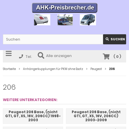
SUCHEN
Alle anzeigen
Tel.
(
0
)
Startseite
Anhängerkupplungen für PKW ohne Esatz
Peugeot
206
206
WEITERE UNTERKATEGORIEN:
Peugeot 206 Base, (nicht
Peugeot 206 Base, (nicht
GTI, GT, XS, 16V, 206CC) 1998-
GTI, GT, XS, 16V, 206CC)
2003
2003-2009