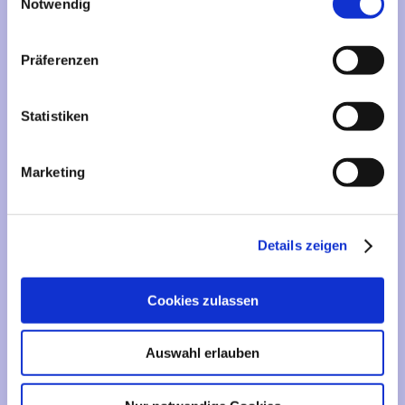
Mehr über...
Notwendig
Lieferzeit
Präferenzen
Artikelfinder
Statistiken
Vertrag widerrufen
Marketing
Informationen
Liefer- und Versandkosten
Details zeigen
Privatsphäre und Datenschutz
Impressum
Cookies zulassen
Kontakt
Sitemap
Auswahl erlauben
Widerrufsrecht & Widerrufsformular
AGB