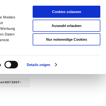
Cookies zulassen
SUCHEN
le Medien
ir
Auswahl erlauben
, Werbung
ren Daten
Warenkorb
0
Artikel
Nur notwendige Cookies
ienste
g
Details zeigen
ot 607 2007-