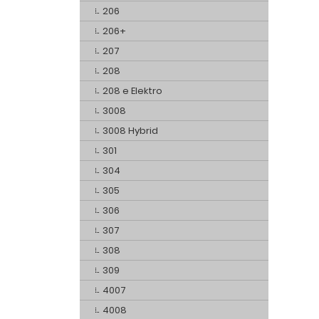
206
206+
207
208
208 e Elektro
3008
3008 Hybrid
301
304
305
306
307
308
309
4007
4008