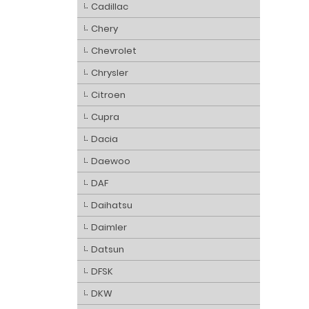
Cadillac
Chery
Chevrolet
Chrysler
Citroen
Cupra
Dacia
Daewoo
DAF
Daihatsu
Daimler
Datsun
DFSK
DKW