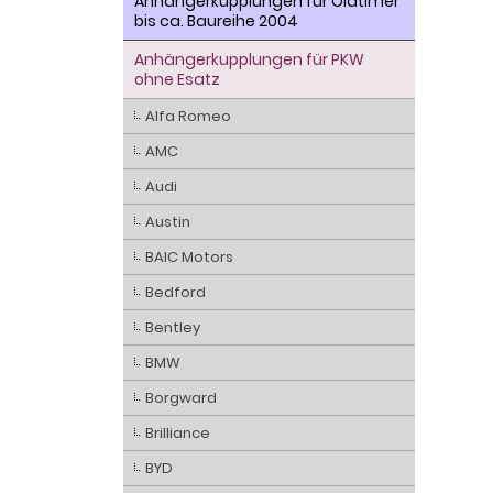
Anhängerkupplungen für Oldtimer
bis ca. Baureihe 2004
Anhängerkupplungen für PKW
ohne Esatz
Alfa Romeo
AMC
Audi
Austin
BAIC Motors
Bedford
Bentley
BMW
Borgward
Brilliance
BYD