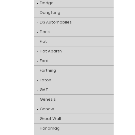
Dodge
Dongfeng
DS Automobiles
Elaris
Fiat
Fiat Abarth
Ford
Forthing
Foton
GAZ
Genesis
Gonow
Great Wall
Hanomag