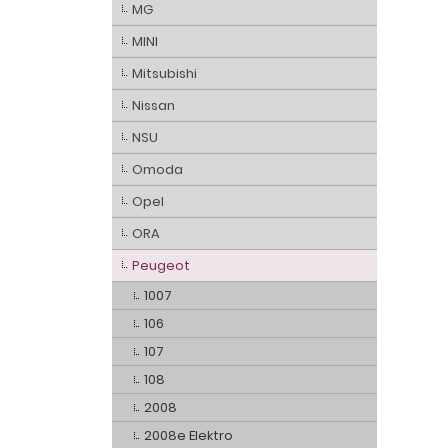
MG
MINI
Mitsubishi
Nissan
NSU
Omoda
Opel
ORA
Peugeot
1007
106
107
108
2008
2008e Elektro