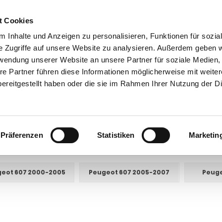
t Cookies
 Inhalte und Anzeigen zu personalisieren, Funktionen für sozia
e Zugriffe auf unsere Website zu analysieren. Außerdem geben w
rwendung unserer Website an unsere Partner für soziale Medien
re Partner führen diese Informationen möglicherweise mit weite
ntakt
0 44 89 - 92 34 67 6
AHK-Finder
Kasse
ereitgestellt haben oder die sie im Rahmen Ihrer Nutzung der D
Anhängerkupplungen für PKW ohne Esatz
Peugeot
607
Präferenzen
Statistiken
Marketin
E UNTERKATEGORIEN:
eot 607 2000-2005
Peugeot 607 2005-2007
Peuge