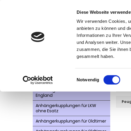
Diese Webseite verwende
Wir verwenden Cookies, um
anbieten zu können und di
Informationen zu Ihrer Ve
Kategorien
und Analysen weiter. Unse
Ko
zusammen, die Sie ihnen b
AHK- Zubehör, Ersatzteile
Startseite
gesammelt haben.
Aktionsware
607
Anhängelast erhöhen
Einwilligungsauswahl
Notwendig
Anhängerkupplungen für
WEITER
Fahrzeuge aus den USA Canada
England
Peug
Anhängerkupplungen für LKW
ohne Esatz
Anhängerkupplungen für Oldtimer