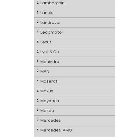
Lamborghini
Lancia
Landrover
Leapmotor
Lexus
Lynk & Co
Mahindra
MAN
Maserati
Maxus
Maybach
Mazda
Mercedes
Mercedes-AMG