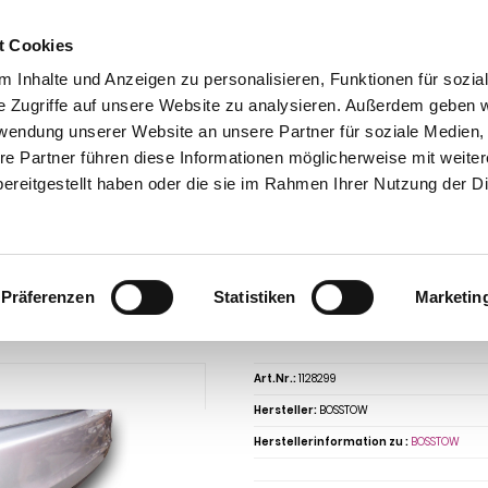
t Cookies
 Inhalte und Anzeigen zu personalisieren, Funktionen für sozia
e Zugriffe auf unsere Website zu analysieren. Außerdem geben w
rwendung unserer Website an unsere Partner für soziale Medien
re Partner führen diese Informationen möglicherweise mit weite
ntakt
0 44 89 - 92 34 67 6
AHK-Finder
Kasse
ereitgestellt haben oder die sie im Rahmen Ihrer Nutzung der D
Anhängerkupplungen für PKW ohne Esatz
Renault
R14
Renault R14 1976-1
aus, Baureihe 1976-1983 abnehmbar
ngerkupplung für Renault-R14 Montage
Präferenzen
Statistiken
Marketin
reihe 1976-1983 abnehmbar
Art.Nr.:
1128299
Hersteller:
BOSSTOW
Herstellerinformation zu :
BOSSTOW