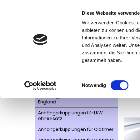
Diese Webseite verwende
Wir verwenden Cookies, um
anbieten zu können und di
Informationen zu Ihrer Ve
Kategorien
und Analysen weiter. Unse
Ko
zusammen, die Sie ihnen b
AHK- Zubehör, Ersatzteile
Startseite
gesammelt haben.
uns im H
Aktionsware
Anhängelast erhöhen
Einwilligungsauswahl
Anhä
Notwendig
Anhängerkupplungen für
Bau
Fahrzeuge aus den USA Canada
England
Anhängerkupplungen für LKW
ohne Esatz
Anhängerkupplungen für Oldtimer