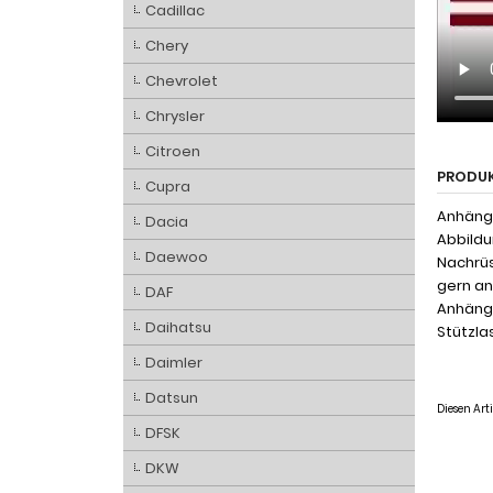
Cadillac
Chery
Chevrolet
Chrysler
Citroen
PRODU
Cupra
Anhänge
Dacia
Abbildu
Daewoo
Nachrüs
gern an
DAF
Anhänge
Daihatsu
Stützlas
Daimler
Datsun
Diesen Ar
DFSK
DKW