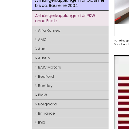
Anhängerkupplungen für Oldtimer
bis ca. Baureihe 2004
Anhängerkupplungen für PKW
ohne Esatz
Alfa Romeo
AMC
Für eine gr
Vorschaubi
Audi
Austin
BAIC Motors
Bedford
Bentley
BMW
Borgward
Brilliance
BYD