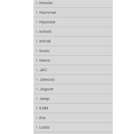
Honda
Hummer
Hyundai
Infiniti
Intrall
Isuzu
Iveco
JAC
Jaecoo
Jaguar
Jeep
KGM
Kia
Lada