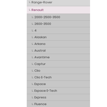
Range-Rover
Renault
2000-2500-3500
2600-3500
4
Alaskan
Arkana
Austral
Avantime
Captur
Clio
Clio E-Tech
Espace
Espace E-Tech
Express
Fluence