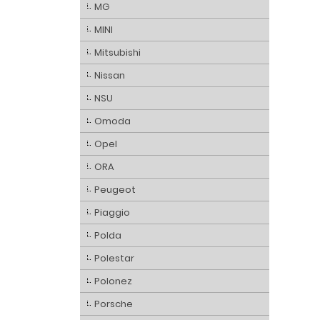
MG
MINI
Mitsubishi
Nissan
NSU
Omoda
Opel
ORA
Peugeot
Piaggio
Polda
Polestar
Polonez
Porsche