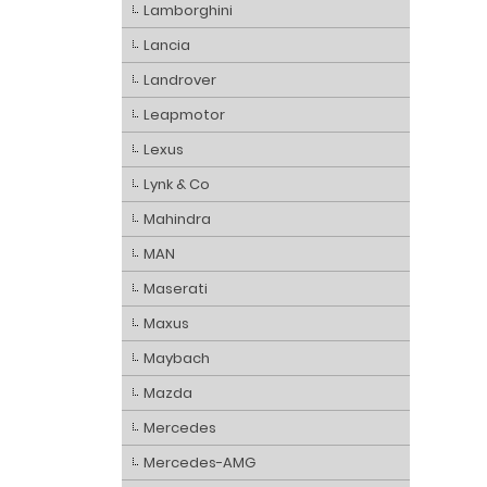
Lamborghini
Lancia
Landrover
Leapmotor
Lexus
Lynk & Co
Mahindra
MAN
Maserati
Maxus
Maybach
Mazda
Mercedes
Mercedes-AMG