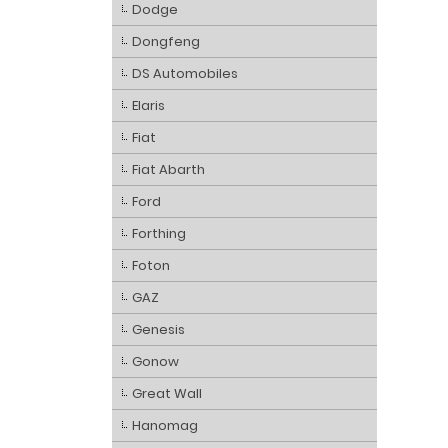
Dodge
Dongfeng
DS Automobiles
Elaris
Fiat
Fiat Abarth
Ford
Forthing
Foton
GAZ
Genesis
Gonow
Great Wall
Hanomag