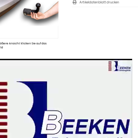
Artikeldatenblatt drucken
ößere Ansicht klicken Sie auf das
ld