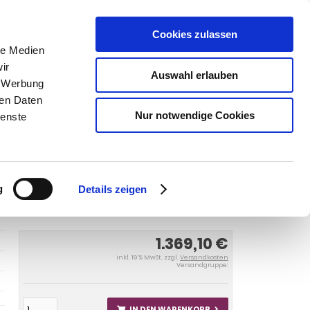
Cookies zulassen
SUCHEN
le Medien
ir
Auswahl erlauben
, Werbung
ren Daten
Warenkorb
0
Artikel
Nur notwendige Cookies
ienste
983
Anhängerkupplung für Renault-R14 Montage nur bei
 nur bei uns im Haus,
g
Details zeigen
1.369,10 €
inkl. 19 % MwSt. zzgl.
Versandkosten
Versandgruppe:
IN DEN WARENKORB