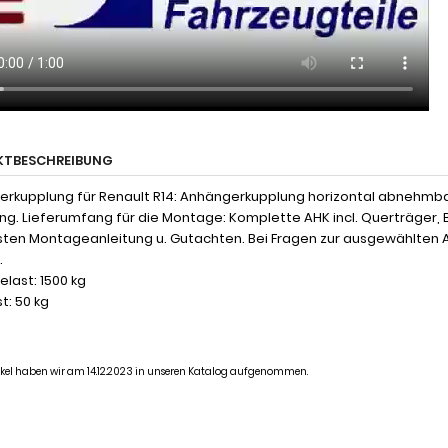
KTBESCHREIBUNG
rkupplung für Renault R14: Anhängerkupplung horizontal abnehmbar,
ng. Lieferumfang für die Montage: Komplette AHK incl. Querträger, 
ten Montageanleitung u. Gutachten. Bei Fragen zur ausgewählten A
.
last: 1500 kg
t: 50 kg
tikel haben wir am 14.12.2023 in unseren Katalog aufgenommen.