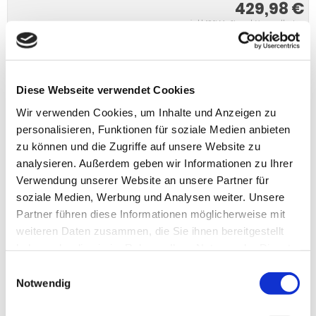
429,98 €
inkl. 19 % MwSt. zzgl.
Versandkosten
Versandgruppe:
IN DEN WARENKORB
Diese Webseite verwendet Cookies
Wir verwenden Cookies, um Inhalte und Anzeigen zu
personalisieren, Funktionen für soziale Medien anbieten
zu können und die Zugriffe auf unsere Website zu
analysieren. Außerdem geben wir Informationen zu Ihrer
Verwendung unserer Website an unsere Partner für
soziale Medien, Werbung und Analysen weiter. Unsere
Partner führen diese Informationen möglicherweise mit
weiteren Daten zusammen, die Sie ihnen bereitgestellt
haben oder die sie im Rahmen Ihrer Nutzung der Dienste
gesammelt haben.
PRODUKTBESCHREIBUNG
Einwilligungsauswahl
Notwendig
Anhängerkupplung für Renault Scenic III: Anhängerkupplung
vertikal (45 Grad) abnehmbar, Comfortverschluss- automatic,