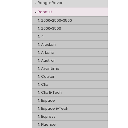
Range-Rover
Renault
2000-2500-3500
2600-3500
4
Alaskan
Arkana
Austral
Avantime
Captur
Clio
Clio E-Tech
Espace
Espace E-Tech
Express
Fluence