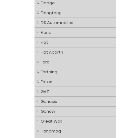
Dodge
Dongfeng
DS Automobiles
Elaris
Fiat
Fiat Abarth
Ford
Forthing
Foton
GAZ
Genesis
Gonow
Great Wall
Hanomag