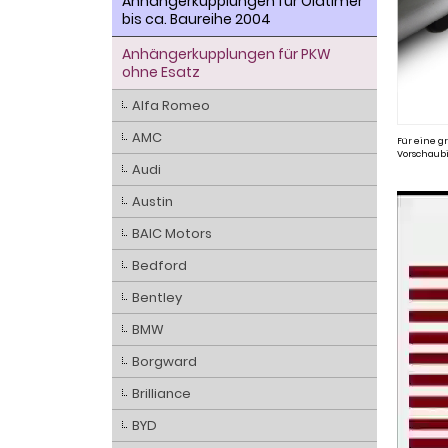
Anhängerkupplungen für Oldtimer
bis ca. Baureihe 2004
Anhängerkupplungen für PKW
ohne Esatz
Alfa Romeo
AMC
Für eine gr
Vorschaubi
Audi
Austin
BAIC Motors
Bedford
Bentley
BMW
Borgward
Brilliance
BYD