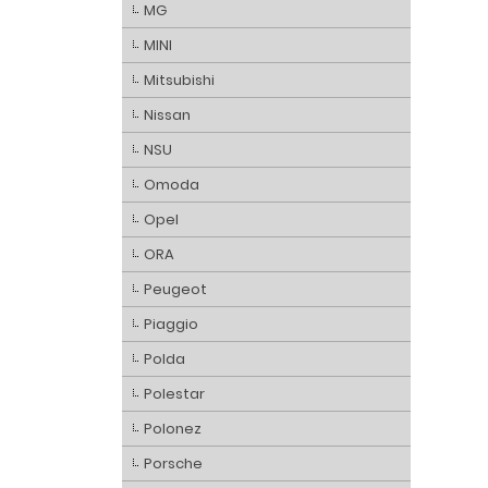
MG
MINI
Mitsubishi
Nissan
NSU
Omoda
Opel
ORA
Peugeot
Piaggio
Polda
Polestar
Polonez
Porsche