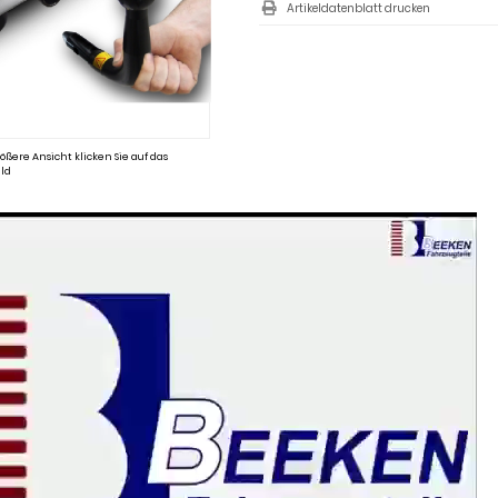
Artikeldatenblatt drucken
ößere Ansicht klicken Sie auf das
ld