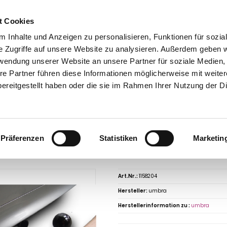
t Cookies
 Inhalte und Anzeigen zu personalisieren, Funktionen für sozia
e Zugriffe auf unsere Website zu analysieren. Außerdem geben w
rwendung unserer Website an unsere Partner für soziale Medien
re Partner führen diese Informationen möglicherweise mit weite
ntakt
0 44 89 - 92 34 67 6
AHK-Finder
Kasse
ereitgestellt haben oder die sie im Rahmen Ihrer Nutzung der D
Anhängerkupplungen für PKW ohne Esatz
Renault
Talisman
Renault Ta
Talisman Limousine, Baureihe 2016-2020 abnehmbar
ngerkupplung für Renault-Talisman Li
Präferenzen
Statistiken
Marketin
ehmbar
Art.Nr.:
1158204
Hersteller:
umbra
Herstellerinformation zu :
umbra