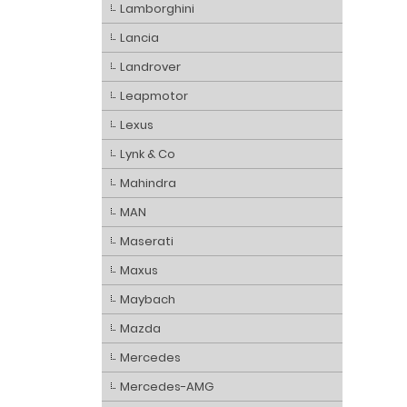
Lamborghini
Lancia
Landrover
Leapmotor
Lexus
Lynk & Co
Mahindra
MAN
Maserati
Maxus
Maybach
Mazda
Mercedes
Mercedes-AMG