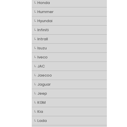
Honda
Hummer
Hyundai
Infiniti
Intrall
Isuzu
Iveco
JAC
Jaecoo
Jaguar
Jeep
KGM
Kia
Lada