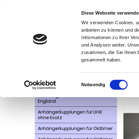
Diese Webseite verwende
Wir verwenden Cookies, um
anbieten zu können und di
Informationen zu Ihrer Ve
Kategorien
und Analysen weiter. Unse
Ko
zusammen, die Sie ihnen b
AHK- Zubehör, Ersatzteile
Startseite
gesammelt haben.
Renault-
Aktionsware
Anhängelast erhöhen
Einwilligungsauswahl
Anhä
Notwendig
Anhängerkupplungen für
abn
Fahrzeuge aus den USA Canada
England
Anhängerkupplungen für LKW
ohne Esatz
Anhängerkupplungen für Oldtimer