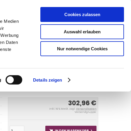
Cookies zulassen
SUCHEN
le Medien
ir
Auswahl erlauben
, Werbung
ren Daten
Warenkorb
0
Artikel
Nur notwendige Cookies
ienste
lisman Limousine 2016-2020
Anhängerkupplung für
mousine, Baureihe 2016-2020
g
Details zeigen
302,96 €
inkl. 19 % MwSt. zzgl.
Versandkosten
Versandgruppe:
IN DEN WARENKORB