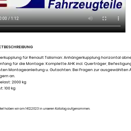
KTBESCHREIBUNG
rkupplung für Renault Talisman: Anhängerkupplung horizontal abne
mfang für die Montage: Komplette AHK incl. Querträger, Befestigun
ten Montageanleitung u. Gutachten. Bei Fragen zur ausgewählten 
 gern an.
last: 2000 kg
t: 100 kg
tikel haben wir am 14.12.2023 in unseren Katalog aufgenommen.