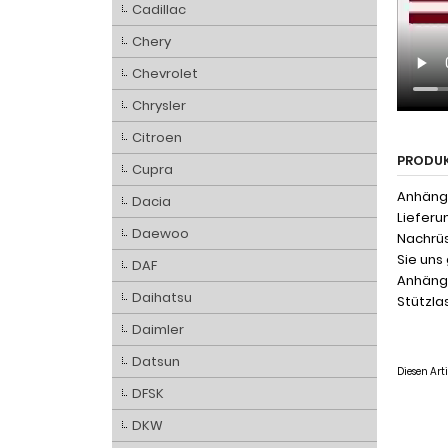
Cadillac
Chery
Chevrolet
Chrysler
Citroen
PRODU
Cupra
Anhänge
Dacia
Lieferu
Daewoo
Nachrüs
Sie uns
DAF
Anhänge
Daihatsu
Stützlas
Daimler
Datsun
Diesen Ar
DFSK
DKW