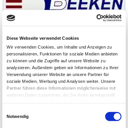
Diese Webseite verwendet Cookies
Wir verwenden Cookies, um Inhalte und Anzeigen zu
personalisieren, Funktionen für soziale Medien anbieten
PRODUKTBESCHREIBUNG
zu können und die Zugriffe auf unsere Website zu
Anhängerkupplung für Seat Ateca Cupra: Anhängerkupplung
analysieren. Außerdem geben wir Informationen zu Ihrer
vertikal abnehmbar, Comfortverschluss- automatic,
Verwendung unserer Website an unsere Partner für
abschließbar, ähnlich Abbildung. Lieferumfang für die Montage:
soziale Medien, Werbung und Analysen weiter. Unsere
Komplette AHK incl. Querträger, Befestigungsteile,
Partner führen diese Informationen möglicherweise mit
Kupplungskugel, Schraubensatz, Nachrüsten Montageanleitung
weiteren Daten zusammen, die Sie ihnen bereitgestellt
u. Gutachten. Bei Fragen zur ausgewählten Anhängerkupplung
für den Seat Ateca Cupra rufen Sie uns gern an.
haben oder die sie im Rahmen Ihrer Nutzung der Dienste
Anhängelast: 2500 kg
gesammelt haben.
Einwilligungsauswahl
Stützlast: 130 kg
Notwendig