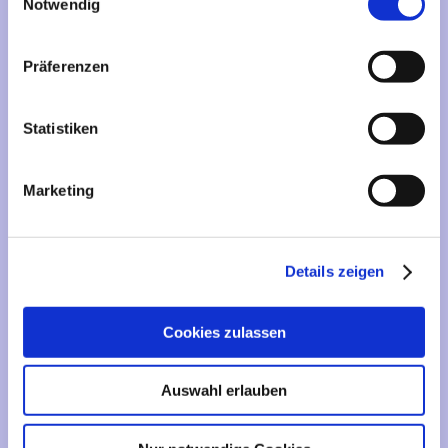
Mehr über...
Notwendig
Lieferzeit
Präferenzen
Artikelfinder
Statistiken
Vertrag widerrufen
Marketing
Informationen
Liefer- und Versandkosten
Details zeigen
Privatsphäre und Datenschutz
Impressum
Cookies zulassen
Kontakt
Sitemap
Auswahl erlauben
Widerrufsrecht & Widerrufsformular
AGB