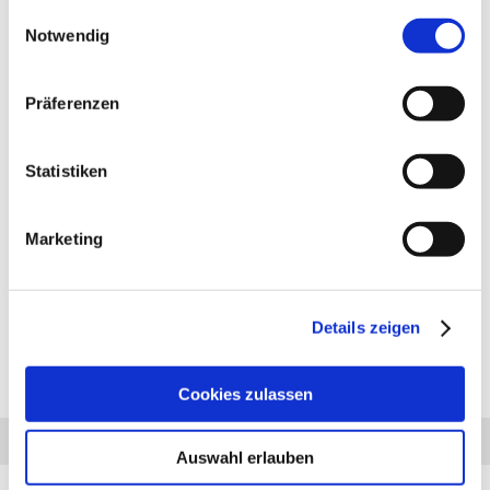
gesammelt haben.
Einwilligungsauswahl
Notwendig
Präferenzen
PRODUKTBESCHREIBUNG
Anhängerkupplung für VW Caddy I Kasten-: Anhängerkupplung
Statistiken
feststehend, 2- Loch System, incl. Flanschkugel. Lieferumfang für
die Montage: Komplette AHK incl. Querträger, Befestigungsteile,
Kupplungskugel, Schraubensatz, Nachrüsten Montageanleitung
Marketing
u. Gutachten. Bei Fragen zur ausgewählten Anhängerkupplung
für den VW Caddy I Kasten- rufen Sie uns gern an.
Anhängelast: 1000 kg
Stützlast: 50 kg
Details zeigen
Cookies zulassen
Diesen Artikel haben wir am 14.12.2023 in unseren Katalog aufgenommen.
Anfrage
Anrufen
AHK-Finder
Auswahl erlauben