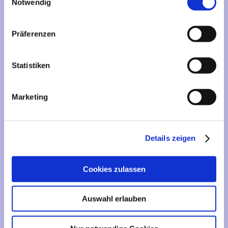
Mehr über...
Notwendig
Lieferzeit
Präferenzen
Artikelfinder
Statistiken
Vertrag widerrufen
Marketing
Informationen
Liefer- und Versandkosten
Details zeigen
Privatsphäre und Datenschutz
Impressum
Cookies zulassen
Kontakt
Sitemap
Auswahl erlauben
Widerrufsrecht & Widerrufsformular
AGB