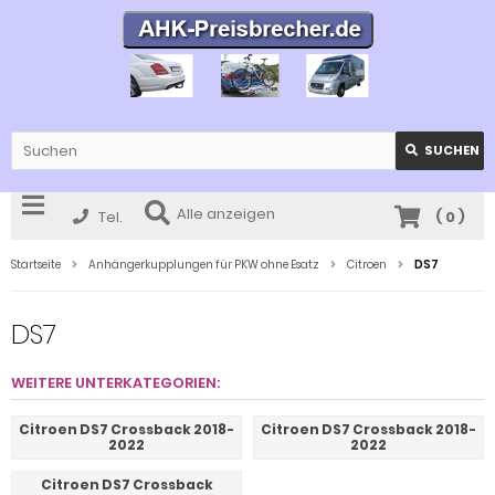
SUCHEN
Alle anzeigen
Tel.
(
0
)
Startseite
Anhängerkupplungen für PKW ohne Esatz
Citroen
DS7
DS7
WEITERE UNTERKATEGORIEN:
Citroen DS7 Crossback 2018-
Citroen DS7 Crossback 2018-
2022
2022
Citroen DS7 Crossback