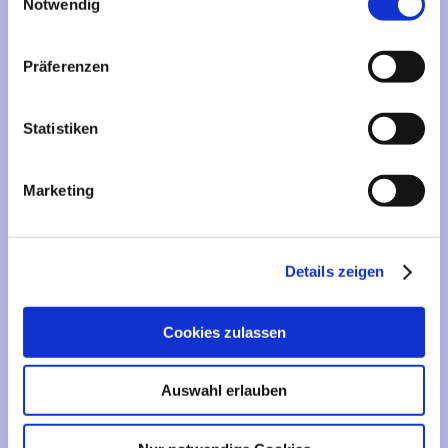
Mehr über...
Notwendig
Lieferzeit
Präferenzen
Artikelfinder
Statistiken
Vertrag widerrufen
Marketing
Informationen
Liefer- und Versandkosten
Details zeigen
Privatsphäre und Datenschutz
Impressum
Cookies zulassen
Kontakt
Sitemap
Auswahl erlauben
Widerrufsrecht & Widerrufsformular
AGB