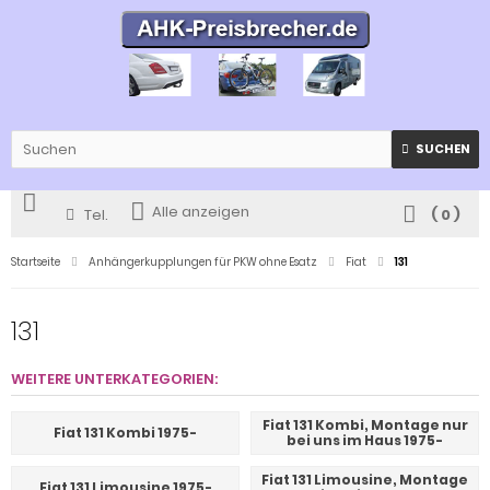
SUCHEN
Alle anzeigen
Tel.
(
0
)
Startseite
Anhängerkupplungen für PKW ohne Esatz
Fiat
131
131
WEITERE UNTERKATEGORIEN:
Fiat 131 Kombi, Montage nur
Fiat 131 Kombi 1975-
bei uns im Haus 1975-
Fiat 131 Limousine, Montage
Fiat 131 Limousine 1975-