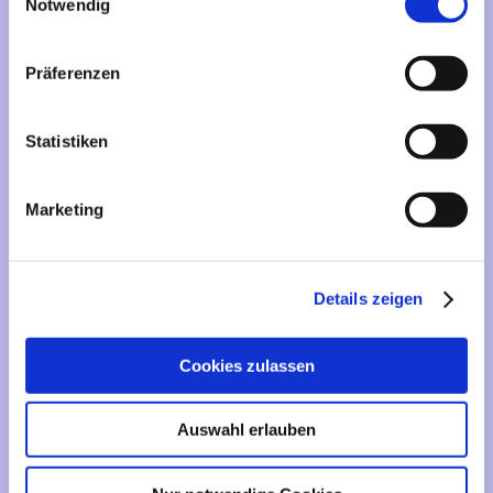
Mehr über...
Notwendig
Lieferzeit
Präferenzen
Artikelfinder
Statistiken
Vertrag widerrufen
Marketing
Informationen
Liefer- und Versandkosten
Details zeigen
Privatsphäre und Datenschutz
Impressum
Cookies zulassen
Kontakt
Sitemap
Auswahl erlauben
Widerrufsrecht & Widerrufsformular
AGB