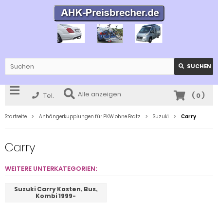
SUCHEN
Alle anzeigen
Tel.
(
0
)
Startseite
Anhängerkupplungen für PKW ohne Esatz
Suzuki
Carry
Carry
WEITERE UNTERKATEGORIEN:
Suzuki Carry Kasten, Bus,
Kombi 1999-