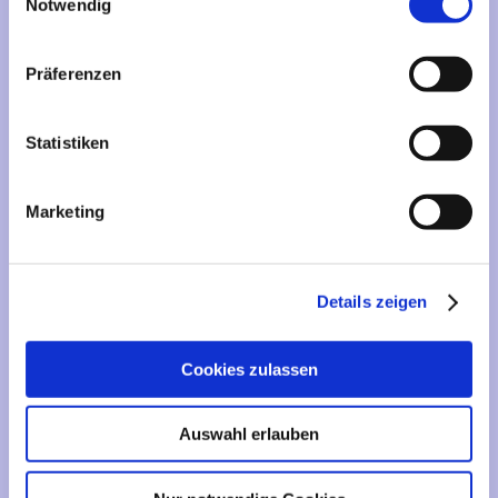
Mehr über...
Notwendig
Lieferzeit
Präferenzen
Artikelfinder
Statistiken
Vertrag widerrufen
Marketing
Informationen
Liefer- und Versandkosten
Details zeigen
Privatsphäre und Datenschutz
Impressum
Cookies zulassen
Kontakt
Sitemap
Auswahl erlauben
Widerrufsrecht & Widerrufsformular
AGB