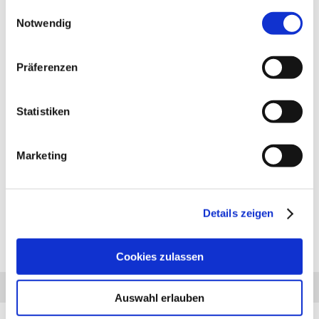
gesammelt haben.
Einwilligungsauswahl
Notwendig
Präferenzen
PRODUKTBESCHREIBUNG
Anhängerkupplung für Peugeot 306: Anhängerkupplung
Statistiken
horizontal abnehmbar, manueller Verschluss, ähnlich Abbildung.
Lieferumfang für die Montage: Komplette AHK incl. Querträger,
Befestigungsteile, Kupplungskugel, Schraubensatz, Nachrüsten
Marketing
Montageanleitung u. Gutachten. Bei Fragen zur ausgewählten
Anhängerkupplung für den Peugeot 306 rufen Sie uns gern an.
Anhängelast: 1400 kg
Stützlast: 50 kg
Details zeigen
Cookies zulassen
Diesen Artikel haben wir am 14.12.2023 in unseren Katalog aufgenommen.
Anfrage
Anrufen
AHK-Finder
Auswahl erlauben