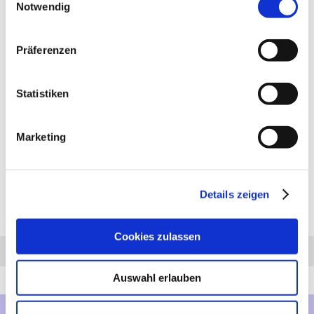
Notwendig
PRODUKTBESCHREIBUNG
Anhängerkupplung für Renault Talisman: Anhängerkupplung
Präferenzen
vertikal abnehmbar, abschließbar, ähnlich Abbildung.
Lieferumfang für die Montage: Komplette AHK incl. Querträger,
Befestigungsteile, Kupplungskugel, Schraubensatz, Nachrüsten
Statistiken
Montageanleitung u. Gutachten. Hinweis: Bei dieser AHK kein
sichtbarer Ausschnitt. Bei Fragen zur ausgewählten
Anhängerkupplung für den Renault Talisman rufen Sie uns gern
Marketing
an.
Anhängelast: 1900 kg
Stützlast: 100 kg
Details zeigen
Diesen Artikel haben wir am 14.12.2023 in unseren Katalog aufgenommen.
Cookies zulassen
Anfrage
Anrufen
AHK-Finder
Auswahl erlauben