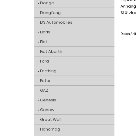
Dodge
Anhänge
Stützlas
Dongfeng
DS Automobiles
Elaris
Diesen Ar
Fiat
Fiat Abarth
Ford
Forthing
Foton
GAZ
Genesis
Gonow
Great Wall
Hanomag