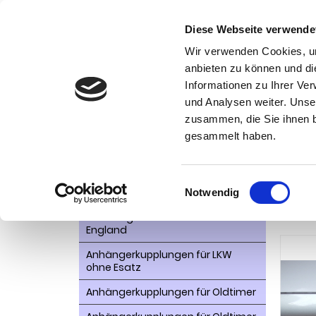
Diese Webseite verwende
Wir verwenden Cookies, um
anbieten zu können und di
Informationen zu Ihrer Ve
Kategorien
und Analysen weiter. Unse
Ko
zusammen, die Sie ihnen b
AHK- Zubehör, Ersatzteile
Startseite
gesammelt haben.
Trafic Ka
Aktionsware
Anhängelast erhöhen
Einwilligungsauswahl
Anhä
Notwendig
Anhängerkupplungen für
2014
Fahrzeuge aus den USA Canada
England
Anhängerkupplungen für LKW
ohne Esatz
Anhängerkupplungen für Oldtimer