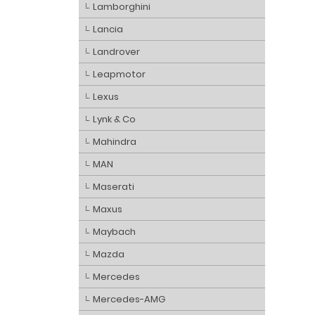
Lamborghini
Lancia
Landrover
Leapmotor
Lexus
Lynk & Co
Mahindra
MAN
Maserati
Maxus
Maybach
Mazda
Mercedes
Mercedes-AMG