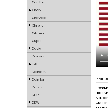
Cadillac
Chery
Chevrolet
Chrysler
Citroen
Cupra
Dacia
Daewoo
DAF
Daihatsu
PRODU
Daimler
Datsun
Premium
Lieferu
DFSK
AHK kom
DKW
Gutacht
separat