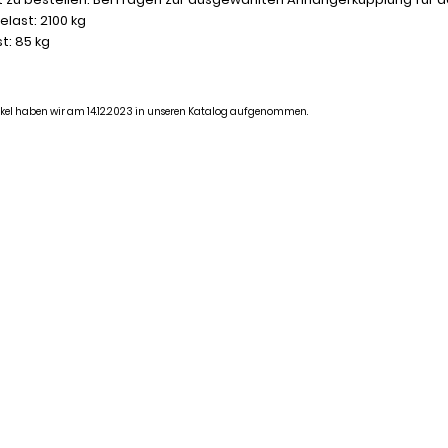
last: 2100 kg
t: 85 kg
tikel haben wir am 14.12.2023 in unseren Katalog aufgenommen.