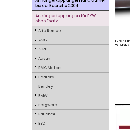
Anhängerkupplungen für Oldtimer
bis ca. Baureihe 2004
Anhängerkupplungen für PKW
ohne Esatz
Alfa Romeo
AMC
Für eine gr
Vorschaubi
Audi
Austin
BAIC Motors
Bedford
Bentley
BMW
Borgward
Brilliance
BYD