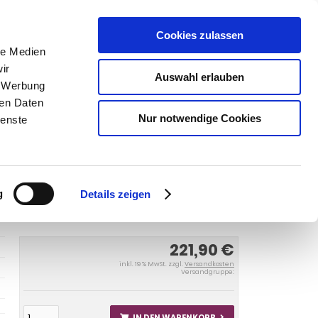
Cookies zulassen
SUCHEN
le Medien
ir
Auswahl erlauben
, Werbung
ren Daten
Warenkorb
0
Artikel
Nur notwendige Cookies
ienste
Kasten, Bus,alle 2008-2014
Anhängerkupplung für Renault-
, Bus,alle, Baureihe 2008-
g
Details zeigen
221,90 €
inkl. 19 % MwSt. zzgl.
Versandkosten
Versandgruppe:
IN DEN WARENKORB