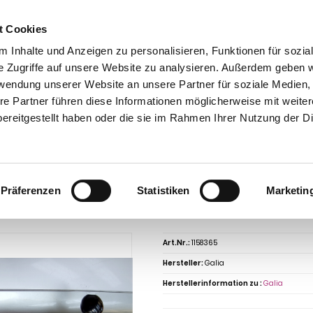
t Cookies
 Inhalte und Anzeigen zu personalisieren, Funktionen für sozia
e Zugriffe auf unsere Website zu analysieren. Außerdem geben w
rwendung unserer Website an unsere Partner für soziale Medien
re Partner führen diese Informationen möglicherweise mit weite
ntakt
0 44 89 - 92 34 67 6
AHK-Finder
Kasse
ereitgestellt haben oder die sie im Rahmen Ihrer Nutzung der D
Anhängerkupplungen für PKW ohne Esatz
Renault
Trafic
Renault Trafic 
sten, Bus,alle, Baureihe 2008-2014 starr
ngerkupplung für Renault-Trafic Kasten
Präferenzen
Statistiken
Marketin
 starr
Art.Nr.:
1158365
Hersteller:
Galia
Herstellerinformation zu :
Galia