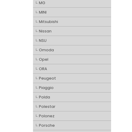
MG
MINI
Mitsubishi
Nissan
NSU
Omoda
Opel
ORA
Peugeot
Piaggio
Polda
Polestar
Polonez
Porsche